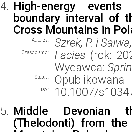
High-energy events 
boundary interval of t
Cross Mountains in Po
Szrek, P. i Salwa,
Autorzy:
Facies
(rok: 202
Czasopismo:
Wydawca:
Spri
Opublikowana
Status:
10.1007/s10347
Doi:
Middle Devonian th
(Thelodonti) from the