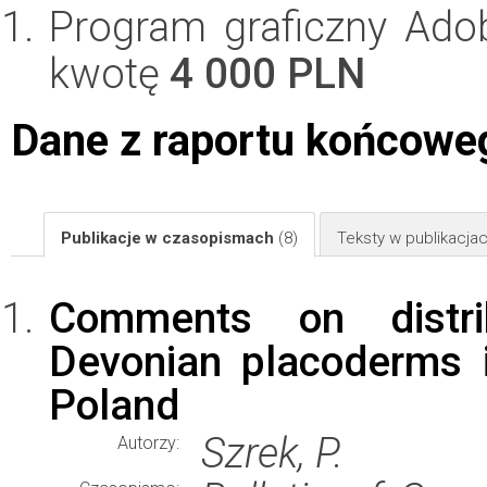
Program graficzny Ad
kwotę
4 000 PLN
Dane z raportu końcowe
Publikacje w czasopismach
(8)
Teksty w publikacj
Comments on distr
Devonian placoderms 
Poland
Szrek, P.
Autorzy: