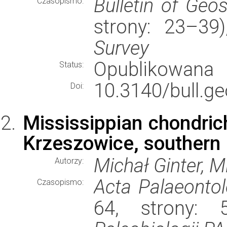
Bulletin of Geo
Czasopismo:
strony: 23–3
Survey
Opublikowana
Status:
10.3140/bull.ge
Doi:
Mississippian chondric
Krzeszowice, southern
Michał Ginter, M
Autorzy:
Acta Palaeontol
Czasopismo:
64, strony: