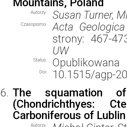
Mountains, Poland
Susan Turner, Mi
Autorzy:
Acta Geologica
Czasopismo:
strony: 467-4
UW
Opublikowana
Status:
10.1515/agp-20
Doi:
The squamation of 
(Chondrichthyes: Ct
Carboniferous of Lublin
Autorzy: