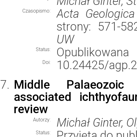
Michał Ginter, 
Acta Geologica
Czasopismo:
strony: 571-5
UW
Opublikowana
Status:
10.24425/agp.
Doi:
Middle Palaeozoic
associated ichthyofa
review
Michał Ginter, O
Autorzy:
Przyjęta do publ
Status: