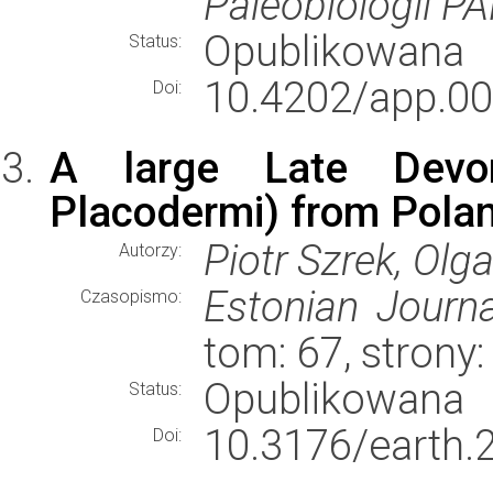
Paleobiologii P
Opublikowana
Status:
10.4202/app.00
Doi:
A large Late Devoni
Placodermi) from Pola
Piotr Szrek, Olga
Autorzy:
Estonian Journa
Czasopismo:
tom: 67, stron
Opublikowana
Status:
10.3176/earth.
Doi: