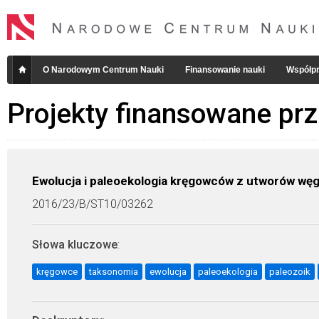
O Narodowym Centrum Nauki
Finansowanie nauki
Współpr
Projekty finansowane pr
Ewolucja i paleoekologia kręgowców z utworów węg
2016/23/B/ST10/03262
Słowa kluczowe
:
kręgowce
taksonomia
ewolucja
paleoekologia
paleozoik