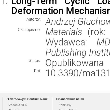
Long-Term Cyclic Lo
Deformation Mechanism
Andrzej Głuchow
Autorzy:
Materials
(rok: 
Czasopismo:
Wydawca:
MDP
Publishing Instit
Opublikowana
Status:
10.3390/ma131
Doi:
O Narodowym Centrum Nauki
Finansowanie nauki
Zadania NCN
Konkursy