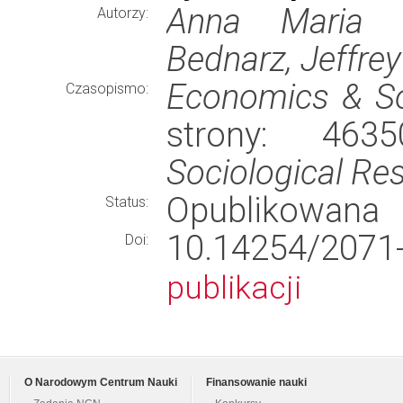
Anna Maria N
Autorzy:
Bednarz, Jeffre
Economics & So
Czasopismo:
strony: 46
Sociological Re
Opublikowana
Status:
10.14254/207
Doi:
publikacji
O Narodowym Centrum Nauki
Finansowanie nauki