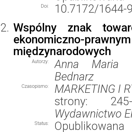
10.7172/1644-9
Doi:
Wspólny znak towar
ekonomiczno-p
międzynarodowych
Anna Maria N
Autorzy:
Bednarz
MARKETING I 
Czasopismo:
strony: 24
Wydawnictwo E
Opublikowana
Status: