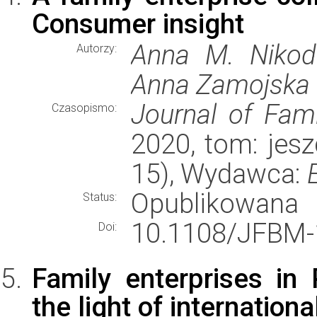
Consumer insight
Anna M. Nikode
Autorzy:
Anna Zamojska
Journal of Fam
Czasopismo:
2020, tom: jeszc
15), Wydawca:
Opublikowana
Status:
10.1108/JFBM-
Doi:
Family enterprises in
the light of internation