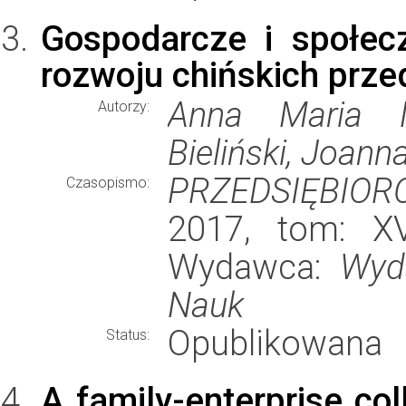
Gospodarcze i społec
rozwoju chińskich prze
Anna Maria N
Autorzy:
Bieliński, Joann
PRZEDSIĘBIOR
Czasopismo:
2017, tom: XVI
Wydawca:
Wyd
Nauk
Opublikowana
Status:
A family-enterprise col