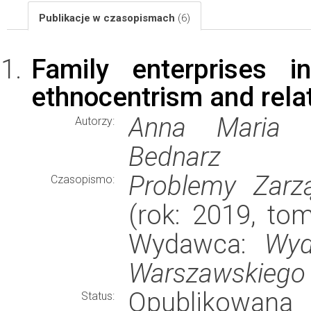
Publikacje w czasopismach
(6)
Family enterprises 
ethnocentrism and relat
Anna Maria N
Autorzy:
Bednarz
Problemy Zarz
Czasopismo:
(rok: 2019, tom
Wydawca:
Wyd
Warszawskiego
Opublikowana
Status: