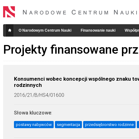
O Narodowym Centrum Nauki
Finansowanie nauki
Współpr
Projekty finansowane pr
Konsumenci wobec koncepcji wspólnego znaku tow
rodzinnych
2016/21/B/HS4/01600
Słowa kluczowe
:
postawy nabywców
segmentacja
przedsiębiorstwo rodzinne