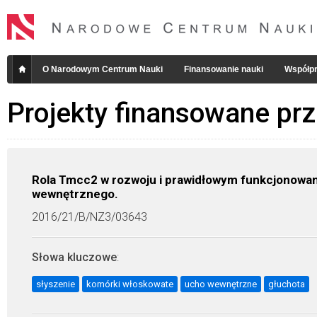
O Narodowym Centrum Nauki
Finansowanie nauki
Współpr
Projekty finansowane pr
Rola Tmcc2 w rozwoju i prawidłowym funkcjonowa
wewnętrznego.
2016/21/B/NZ3/03643
Słowa kluczowe
:
słyszenie
komórki włoskowate
ucho wewnętrzne
głuchota