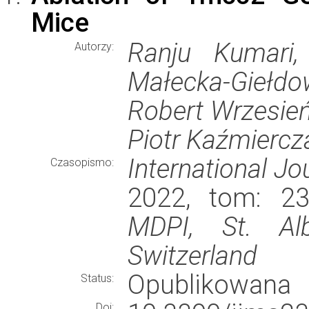
Mice
Ranju Kumari
Autorzy:
Małecka-Giełd
Robert Wrzesień
Piotr Kaźmiercz
International Jo
Czasopismo:
2022, tom: 23
MDPI, St. Al
Switzerland
Opublikowana
Status:
Doi: