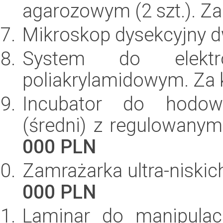
agarozowym (2 szt.). Z
Mikroskop dysekcyjny 
System do elektr
poliakrylamidowym. Za
Incubator do hodowl
(średni) z regulowan
000 PLN
Zamrażarka ultra-niskic
000 PLN
Laminar do manipulac