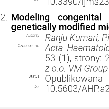
10.3390/ijms2
Modeling congenital 
genetically modified m
Ranju Kumari, P
Autorzy:
Acta Haematolo
Czasopismo:
53 (1), strony:
z o.o. VM Group
Opublikowana
Status:
10.5603/AHP.a
Doi: