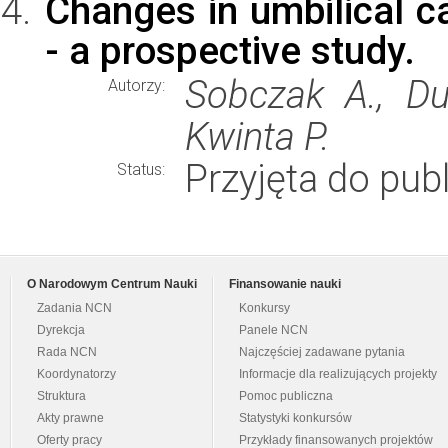
Changes in umbilical ca
- a prospective study.
Sobczak A., Du
Autorzy:
Kwinta P.
Przyjęta do publ
Status:
O Narodowym Centrum Nauki
Finansowanie nauki
Zadania NCN
Konkursy
Dyrekcja
Panele NCN
Rada NCN
Najczęściej zadawane pytania
Koordynatorzy
Informacje dla realizujących projekty
Struktura
Pomoc publiczna
Akty prawne
Statystyki konkursów
Oferty pracy
Przykłady finansowanych projektów