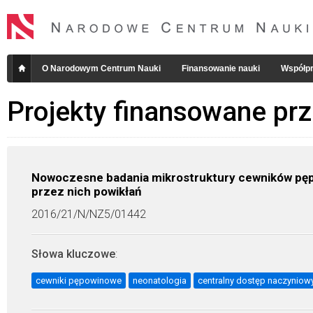
O Narodowym Centrum Nauki
Finansowanie nauki
Współpr
Projekty finansowane pr
Nowoczesne badania mikrostruktury cewników p
przez nich powikłań
2016/21/N/NZ5/01442
Słowa kluczowe
:
cewniki pępowinowe
neonatologia
centralny dostęp naczyniow