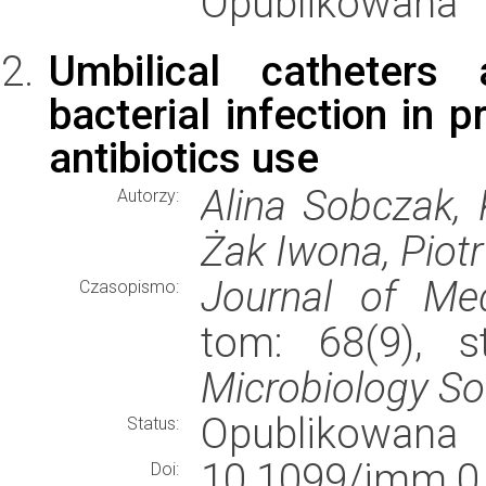
Opublikowana
Umbilical catheters 
bacterial infection in 
antibiotics use
Alina Sobczak,
Autorzy:
Żak Iwona, Piot
Journal of Med
Czasopismo:
tom: 68(9), s
Microbiology So
Opublikowana
Status:
10.1099/jmm.0
Doi: