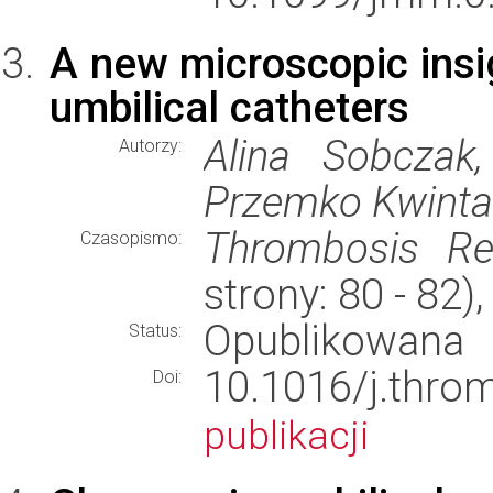
A new microscopic insig
umbilical catheters
Alina Sobczak
Autorzy:
Przemko Kwinta
Thrombosis Re
Czasopismo:
strony: 80 - 82
Opublikowana
Status:
10.1016/j.thr
Doi:
publikacji