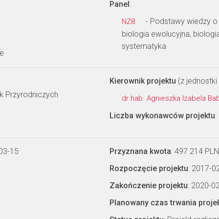
Panel
:
- Podstawy wiedzy o
NZ8
biologia ewolucyjna, biolog
systematyka
ne
Kierownik projektu
(z jednostki 
 Przyrodniczych
dr hab. Agnieszka Izabela B
Liczba wykonawców projektu
:
03-15
Przyznana kwota
: 497 214 PLN
Rozpoczęcie projektu
: 2017-0
Zakończenie projektu
: 2020-0
Planowany czas trwania proje