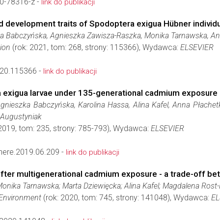
0-78316-z -
link do publikacji
nd development traits of Spodoptera exigua Hübner individ
zka Babczyńska, Agnieszka Zawisza-Raszka, Monika Tarnawska, An
ion
(rok: 2021, tom: 268, strony: 115366), Wydawca:
ELSEVIER
020.115366 -
link do publikacji
ra exigua larvae under 135-generational cadmium exposure
nieszka Babczyńska, Karolina Hassa, Alina Kafel, Anna Płachet
a Augustyniak
2019, tom: 235, strony: 785-793), Wydawca:
ELSEVIER
here.2019.06.209 -
link do publikacji
ter multigenerational cadmium exposure - a trade-off be
Monika Tarnawska; Marta Dziewięcka; Alina Kafel; Magdalena Ro
 Environment
(rok: 2020, tom: 745, strony: 141048), Wydawca:
EL