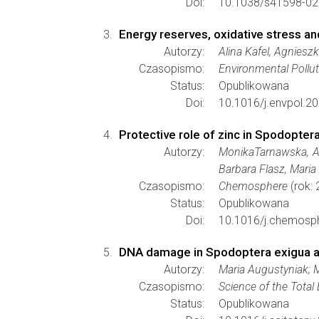
Doi:
10.1038/s41598-02
Energy reserves, oxidative stress a
Autorzy:
Alina Kafel, Agnies
Czasopismo:
Environmental Pollut
Status:
Opublikowana
Doi:
10.1016/j.envpol.2
Protective role of zinc in Spodopte
Autorzy:
MonikaTarnawska, Ag
Barbara Flasz, Mari
Czasopismo:
Chemosphere
(rok: 
Status:
Opublikowana
Doi:
10.1016/j.chemosp
DNA damage in Spodoptera exigua af
Autorzy:
Maria Augustyniak; 
Czasopismo:
Science of the Total
Status:
Opublikowana