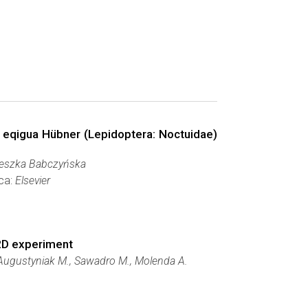
a eqigua Hübner (Lepidoptera: Noctuidae)
ieszka Babczyńska
wca:
Elsevier
 2D experiment
 Augustyniak M., Sawadro M., Molenda A.