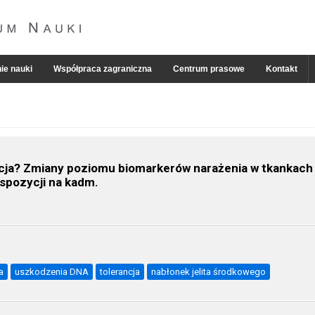
ie nauki
Współpraca zagraniczna
Centrum prasowe
Kontakt
ucja? Zmiany poziomu biomarkerów narażenia w tkankach
spozycji na kadm.
a
uszkodzenia DNA
tolerancja
nabłonek jelita środkowego