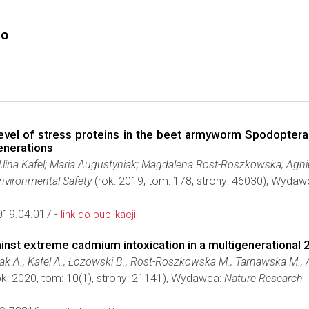
go
Level of stress proteins in the beet armyworm Spodopter
enerations
lina Kafel; Maria Augustyniak; Magdalena Rost-Roszkowska; Agn
nvironmental Safety
(rok: 2019, tom: 178, strony: 46030), Wyda
019.04.017 -
link do publikacji
inst extreme cadmium intoxication in a multigenerational
k A., Kafel A., Łozowski B., Rost-Roszkowska M., Tarnawska M.,
k: 2020, tom: 10(1), strony: 21141), Wydawca:
Nature Research