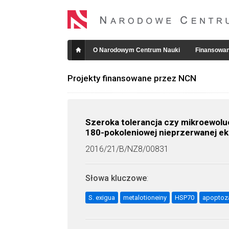
O Narodowym Centrum Nauki
Finansowan
Projekty finansowane przez NCN
Szeroka tolerancja czy mikroewol
180-pokoleniowej nieprzerwanej ek
2016/21/B/NZ8/00831
Słowa kluczowe
:
S. exigua
metalotioneiny
HSP70
apoptoz