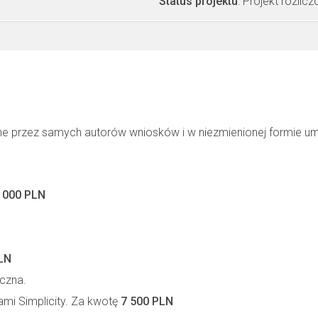
Status projektu
: Projekt rozlic
ne przez samych autorów wniosków i w niezmienionej formie u
 000 PLN
LN
yczna.
mi Simplicity. Za kwotę
7 500 PLN