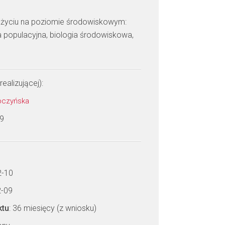
 życiu na poziomie środowiskowym:
ia populacyjna, biologia środowiskowa,
realizującej):
abczyńska
 9
2-10
2-09
ktu
: 36 miesięcy (z wniosku)