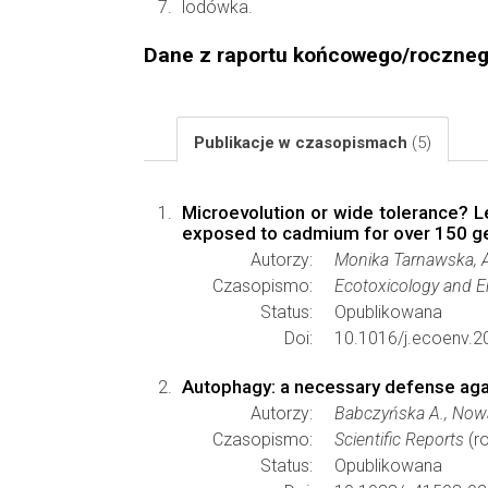
lodówka.
Dane z raportu końcowego/roczne
Publikacje w czasopismach
(5)
Microevolution or wide tolerance? 
exposed to cadmium for over 150 g
Autorzy:
Monika Tarnawska, A
Czasopismo:
Ecotoxicology and E
Status:
Opublikowana
Doi:
10.1016/j.ecoenv.2
Autophagy: a necessary defense aga
Autorzy:
Babczyńska A., Nowa
Czasopismo:
Scientific Reports
(ro
Status:
Opublikowana