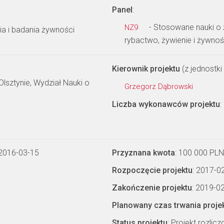
Panel
:
- Stosowane nauki o ż
NZ9
a i badania żywności
rybactwo, żywienie i żywno
Kierownik projektu
(z jednostki 
lsztynie, Wydział Nauki o
Grzegorz Dąbrowski
Liczba wykonawców projektu
:
 2016-03-15
Przyznana kwota
: 100 000 PLN
Rozpoczęcie projektu
: 2017-0
Zakończenie projektu
: 2019-0
Planowany czas trwania proje
Status projektu
: Projekt rozlic