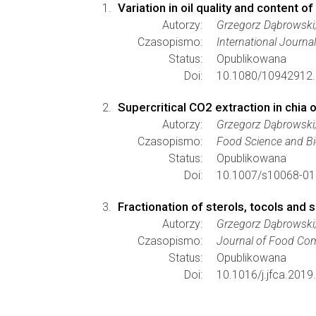
Variation in oil quality and content 
Autorzy:
Grzegorz Dąbrowski;
Czasopismo:
International Journa
Status:
Opublikowana
Doi:
10.1080/10942912.
Supercritical CO2 extraction in chia 
Autorzy:
Grzegorz Dąbrowski;
Czasopismo:
Food Science and B
Status:
Opublikowana
Doi:
10.1007/s10068-01
Fractionation of sterols, tocols and 
Autorzy:
Grzegorz Dąbrowski;
Czasopismo:
Journal of Food Com
Status:
Opublikowana
Doi:
10.1016/j.jfca.201