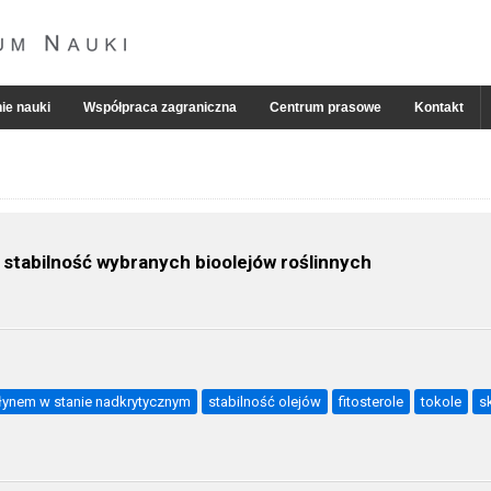
ie nauki
Współpraca zagraniczna
Centrum prasowe
Kontakt
 stabilność wybranych bioolejów roślinnych
płynem w stanie nadkrytycznym
stabilność olejów
fitosterole
tokole
s