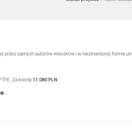
ne przez samych autorów wniosków i w niezmienionej formie u
 PTFE. Za kwotę
11 080 PLN
go