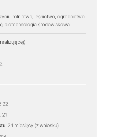
yciu: rolnictwo, leśnictwo, ogrodnictwo,
ść, biotechnologia środowiskowa
realizującej):
 2
2-22
2-21
ktu
: 24 miesięcy (z wniosku)
zony