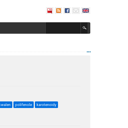
kwalen
polifenole
karotenoidy