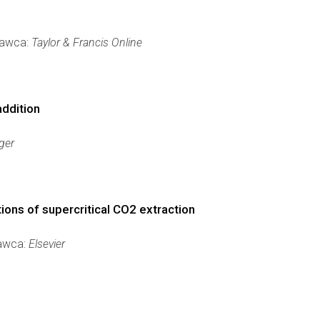
dawca:
Taylor & Francis Online
addition
ger
tions of supercritical CO2 extraction
dawca:
Elsevier