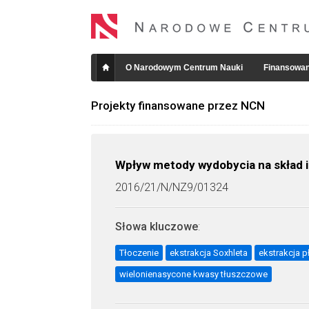
O Narodowym Centrum Nauki
Finansowan
Projekty finansowane przez NCN
Wpływ metody wydobycia na skład i
2016/21/N/NZ9/01324
Słowa kluczowe
:
Tłoczenie
ekstrakcja Soxhleta
ekstrakcja 
wielonienasycone kwasy tłuszczowe