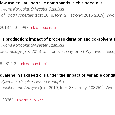
of low molecular lipophilic compounds in chia seed oils
 Iwona Konopka; Sylwester Czaplicki
l of Food Properties
(rok: 2018, tom: 21, strony: 2016-2029), Wy
2018.1501699 -
link do publikacji
oils production: impact of process duration and co-solvent 
 Iwona Konopka; Sylwester Czaplicki
iotechnology
(rok: 2018, tom: brak, strony: brak), Wydawca:
Sprin
8-0316-2 -
link do publikacji
squalene in flaxseed oils under the impact of variable condi
 Sylwester Czaplicki; Iwona Konopka;
position and Analysis
(rok: 2019, tom: 83, strony: 103261), Wy
9.103261 -
link do publikacji