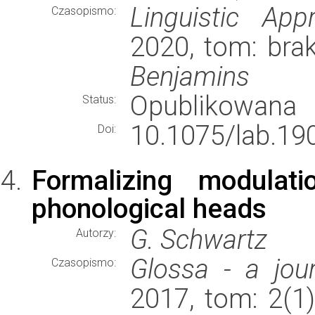
Linguistic App
Czasopismo:
2020, tom: bra
Benjamins
Opublikowana
Status:
10.1075/lab.19
Doi:
Formalizing modula
phonological heads
G. Schwartz
Autorzy:
Glossa - a jour
Czasopismo:
2017, tom: 2(1)