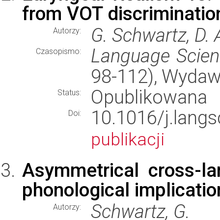
from VOT discrimination
G. Schwartz, D. 
Autorzy:
Language Scien
Czasopismo:
98-112), Wyda
Opublikowana
Status:
10.1016/j.la
Doi:
publikacji
Asymmetrical cross-la
phonological implicatio
Schwartz, G.
Autorzy: