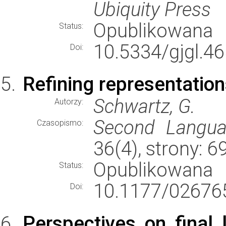
Ubiquity Press
Opublikowana
Status:
10.5334/gjgl.46
Doi:
Refining representatio
Schwartz, G.
Autorzy:
Second Langua
Czasopismo:
36(4), strony: 
Opublikowana
Status:
10.1177/02676
Doi:
Perspectives on final 