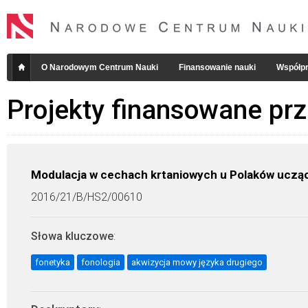
O Narodowym Centrum Nauki
Finansowanie nauki
Współpr
Projekty finansowane pr
Modulacja w cechach krtaniowych u Polaków uczący
2016/21/B/HS2/00610
Słowa kluczowe
:
fonetyka
fonologia
akwizycja mowy języka drugiego