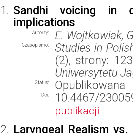
Sandhi voicing in d
implications
E. Wojtkowiak, 
Autorzy:
Studies in Polis
Czasopismo:
(2), strony: 1
Uniwersytetu Ja
Opublikowana
Status:
10.4467/23005
Doi:
publikacji
Laryngeal Realism vs.