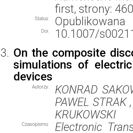
first, strony: 
Opublikowana
Status:
10.1007/s00211
Doi:
On the composite disc
simulations of electri
devices
KONRAD SAKOW
Autorzy:
PAWEL STRAK ,
KRUKOWSKI
Electronic Tran
Czasopismo: