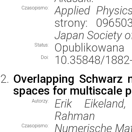
Applied Physic
Czasopismo:
strony: 09650
Japan Society o
Opublikowana
Status:
10.35848/1882
Doi:
Overlapping Schwarz 
spaces for multiscale 
Erik Eikeland
Autorzy:
Rahman
Numerische Ma
Czasopismo: