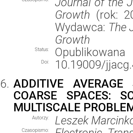
Journal of the 
Growth
(rok: 20
Wydawca:
The 
Growth
Opublikowana
Status:
10.19009/jjacg.
Doi:
ADDITIVE AVERAGE
COARSE SPACES: S
MULTISCALE PROBLE
Leszek Marcink
Autorzy:
Electronic Tran
Czasopismo: