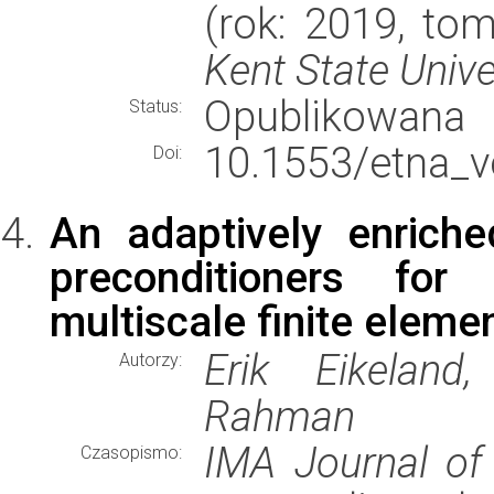
(rok: 2019, tom
Kent State Univ
Opublikowana
Status:
10.1553/etna_v
Doi:
An adaptively enrich
preconditioners for
multiscale finite elem
Erik Eikeland
Autorzy:
Rahman
IMA Journal of
Czasopismo: