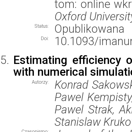
tom: online wkr
Oxford Universit
Opublikowana
Status:
10.1093/imanu
Doi:
Estimating efficiency 
with numerical simulati
Konrad Sakowsk
Autorzy:
Pawel Kempisty,
Pawel Strak, Ak
Stanislaw Kruko
Czasopismo: