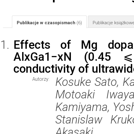
Publikacje w czasopismach
(6)
Publikacje książkow
Effects of Mg dopan
AlxGa1−xN (0.45 ⩽ 
conductivity of ultraw
Kosuke Sato, K
Autorzy:
Motoaki Iwaya
Kamiyama, Yosh
Stanislaw Kruk
Akasaki.