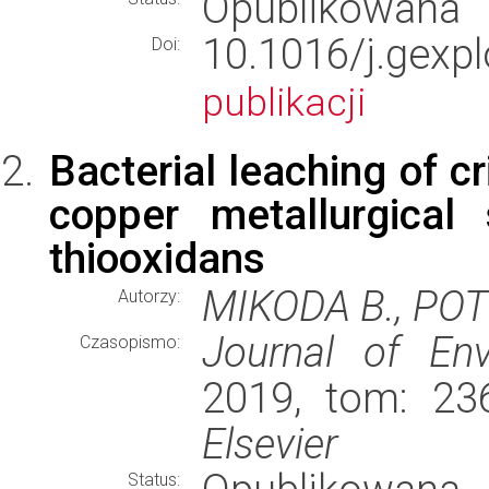
Opublikowana
10.1016/j.ge
Doi:
publikacji
Bacterial leaching of c
copper metallurgical 
thiooxidans
MIKODA B., POT
Autorzy:
Journal of En
Czasopismo:
2019, tom: 236
Elsevier
Status: