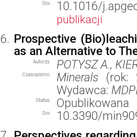
10.1016/j.apg
Doi:
publikacji
Prospective (Bio)leach
as an Alternative to Th
POTYSZ A., KIE
Autorzy:
Minerals
(rok: 
Czasopismo:
Wydawca:
MDP
Opublikowana
Status:
10.3390/min90
Doi:
Perspectives regarding 