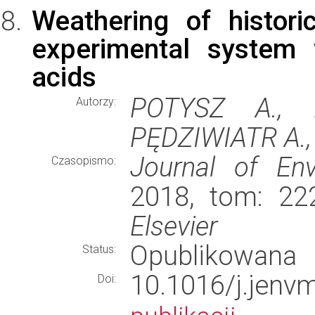
Weathering of histor
experimental system w
acids
POTYSZ A., 
Autorzy:
PĘDZIWIATR A.,
Journal of En
Czasopismo:
2018, tom: 222
Elsevier
Opublikowana
Status:
10.1016/j.je
Doi: