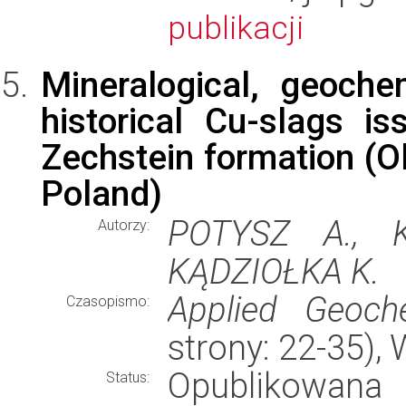
publikacji
Mineralogical, geoche
historical Cu-slags i
Zechstein formation (O
Poland)
POTYSZ A., K
Autorzy:
KĄDZIOŁKA K.
Applied Geoche
Czasopismo:
strony: 22-35)
Opublikowana
Status: