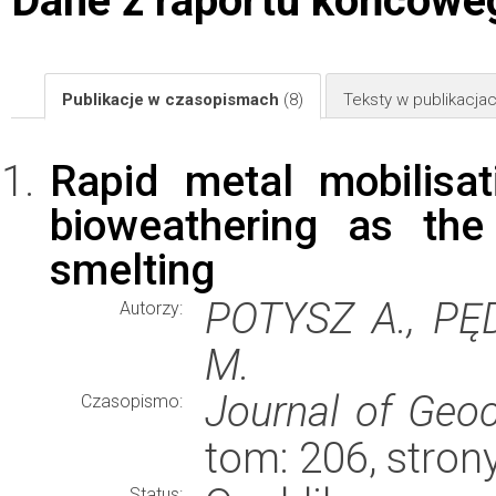
Dane z raportu końcowe
Publikacje w czasopismach
(8)
Teksty w publikacj
Rapid metal mobilisat
bioweathering as the
smelting
POTYSZ A., PĘ
Autorzy:
M.
Journal of Geoc
Czasopismo:
tom: 206, stro
Status: