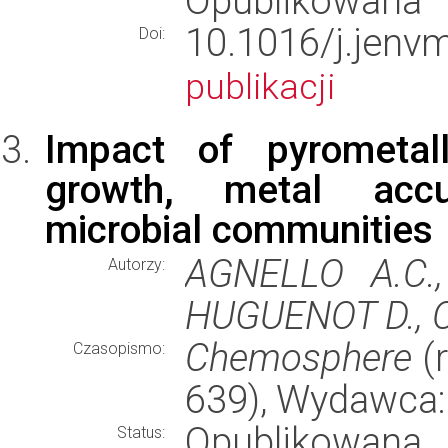
Opublikowana
10.1016/j.je
Doi:
publikacji
Impact of pyrometall
growth, metal accu
microbial communities
AGNELLO A.C.
Autorzy:
HUGUENOT D., 
Chemosphere
(r
Czasopismo:
639), Wydawca
Opublikowana
Status: