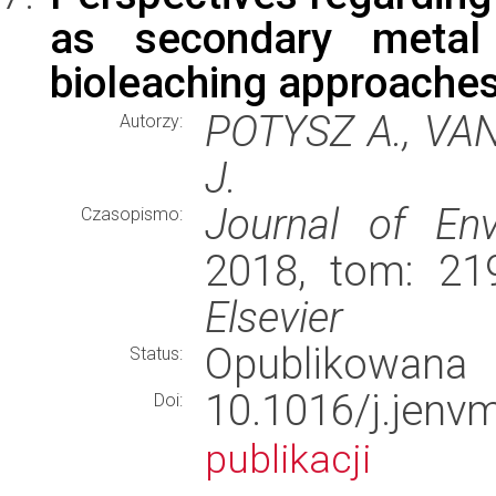
as secondary metal
bioleaching approache
POTYSZ A., VA
Autorzy:
J.
Journal of En
Czasopismo:
2018, tom: 219
Elsevier
Opublikowana
Status:
10.1016/j.je
Doi:
publikacji