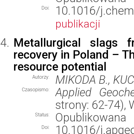
10.1016/j.che
Doi:
publikacji
Metallurgical slags
recovery in Poland – Th
resource potential
MIKODA B., KUC
Autorzy:
Applied Geoche
Czasopismo:
strony: 62-74)
Opublikowana
Status:
10.1016/j.apg
Doi: