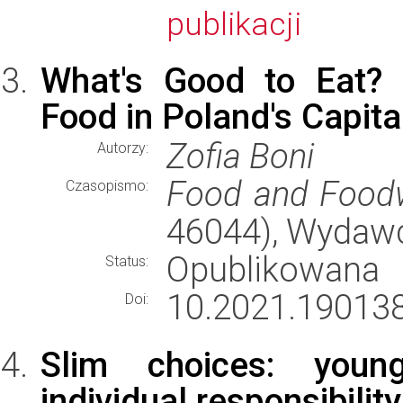
publikacji
What's Good to Eat? 
Food in Poland's Capita
Zofia Boni
Autorzy:
Food and Food
Czasopismo:
46044), Wydaw
Opublikowana
Status:
10.2021.19013
Doi:
Slim choices: youn
individual responsibilit