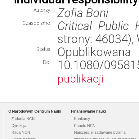
Zofia Boni
Autorzy:
Critical Public 
Czasopismo:
strony: 46034)
Opublikowana
Status:
10.1080/0958
Doi:
publikacji
O Narodowym Centrum Nauki
Finansowanie nauki
Zadania NCN
Konkursy
Dyrekcja
Panele NCN
Rada NCN
Najczęściej zadawane pytania