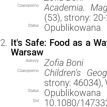
Academia. Ma
Czasopismo:
(53), strony: 2
Opublikowana
Status:
It's Safe: Food as a Wa
Warsaw
Zofia Boni
Autorzy:
Children's Geog
Czasopismo:
strony: 46034)
Opublikowana
Status:
10.1080/1473
Doi: