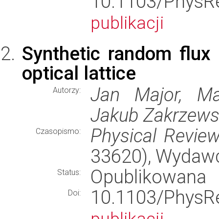
10.1103/Phy
publikacji
Synthetic random flux 
optical lattice
Jan Major, Mar
Autorzy:
Jakub Zakrzews
Physical Revie
Czasopismo:
33620), Wydaw
Opublikowana
Status:
10.1103/Phy
Doi: