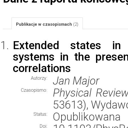
Publikacje w czasopismach
(2)
Extended states in 
systems in the prese
correlations
Jan Major
Autorzy:
Physical Revie
Czasopismo:
53613), Wydaw
Opublikowana
Status:
Doi: