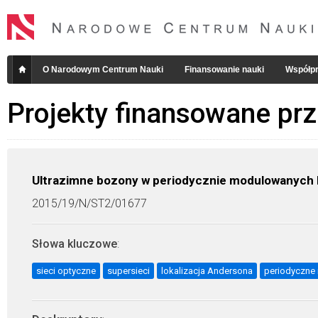
O Narodowym Centrum Nauki
Finansowanie nauki
Współpr
Projekty finansowane pr
Ultrazimne bozony w periodycznie modulowanych
2015/19/N/ST2/01677
Słowa kluczowe
:
sieci optyczne
supersieci
lokalizacja Andersona
periodyczne