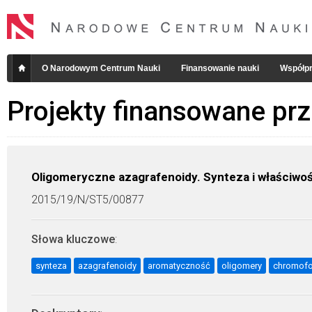
O Narodowym Centrum Nauki
Finansowanie nauki
Współpr
Projekty finansowane pr
Oligomeryczne azagrafenoidy. Synteza i właściwoś
2015/19/N/ST5/00877
Słowa kluczowe
:
synteza
azagrafenoidy
aromatyczność
oligomery
chromofo