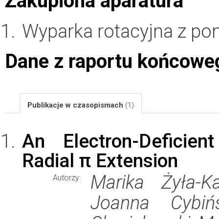
Zakupiona aparatura
Wyparka rotacyjna z p
Dane z raportu końcowe
Publikacje w czasopismach
(1)
An Electron-Deficie
Radial π Extension
Marika Żyła-Ka
Autorzy:
Joanna Cybiń