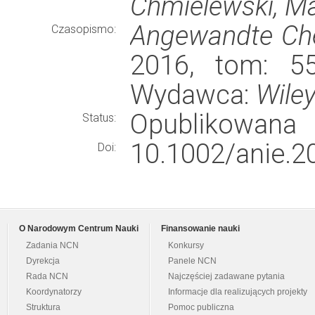
Chmielewski, Ma
Angewandte Chem
Czasopismo:
2016, tom: 55
Wydawca:
Wile
Opublikowana
Status:
10.1002/anie.2
Doi:
O Narodowym Centrum Nauki
Finansowanie nauki
Zadania NCN
Konkursy
Dyrekcja
Panele NCN
Rada NCN
Najczęściej zadawane pytania
Koordynatorzy
Informacje dla realizujących projekty
Struktura
Pomoc publiczna