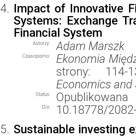
Impact of Innovative F
Systems: Exchange Tr
Financial System
Adam Marszk
Autorzy:
Ekonomia Międ
Czasopismo:
strony: 114
Economics and S
Opublikowana
Status:
10.18778/2082-
Doi:
Sustainable investing 