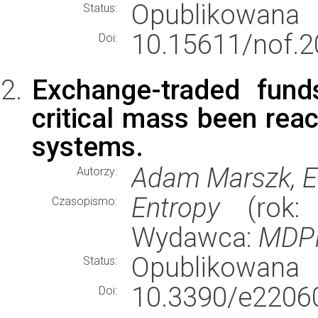
Opublikowana
Status:
10.15611/nof.2
Doi:
Exchange-traded fund
critical mass been reac
systems.
Adam Marszk, 
Autorzy:
Entropy
(rok: 
Czasopismo:
Wydawca:
MDP
Opublikowana
Status:
10.3390/e2206
Doi: