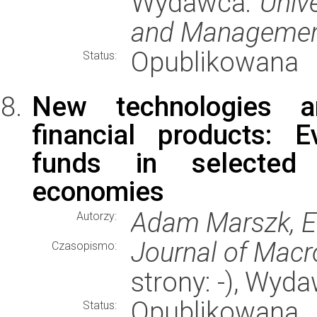
Wydawca:
Univ
and Managemen
Opublikowana
Status:
New technologies an
financial products: 
funds in selected
economies
Adam Marszk, 
Autorzy:
Journal of Mac
Czasopismo:
strony: -), Wyd
Opublikowana
Status: