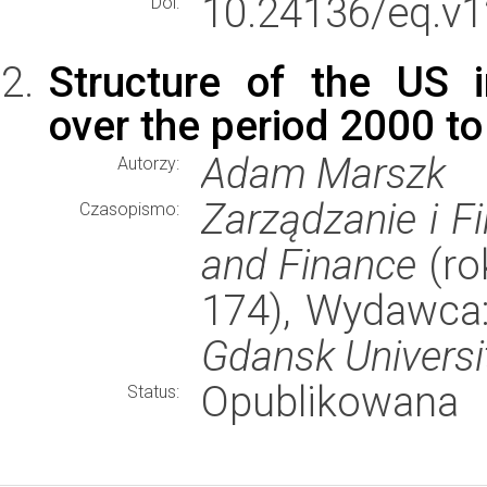
10.24136/eq.v1
Doi:
Structure of the US 
over the period 2000 to
Adam Marszk
Autorzy:
Zarządzanie i F
Czasopismo:
and Finance
(ro
174), Wydawca
Gdansk Universi
Opublikowana
Status: