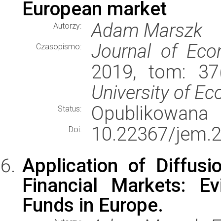
European market
Adam Marszk
Autorzy:
Journal of Ec
Czasopismo:
2019, tom: 37(
University of E
Opublikowana
Status:
10.22367/jem.2
Doi:
Application of Diffus
Financial Markets: E
Funds in Europe.