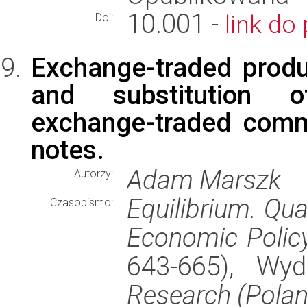
10.001 -
link do 
Doi:
Exchange-traded prod
and substitution o
exchange-traded comm
notes.
Adam Marszk
Autorzy:
Equilibrium. Qu
Czasopismo:
Economic Polic
643-665), Wy
Research (Polan