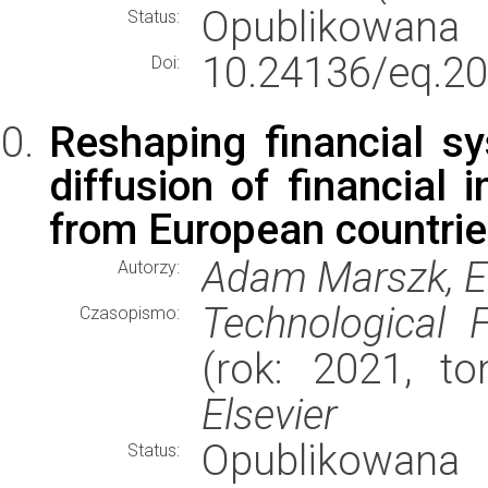
Opublikowana
Status:
10.24136/eq.20
Doi:
Reshaping financial sy
diffusion of financial
from European countri
Adam Marszk, 
Autorzy:
Technological 
Czasopismo:
(rok: 2021, to
Elsevier
Opublikowana
Status: