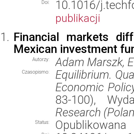
10.1016/j.tec
Doi:
publikacji
Financial markets dif
Mexican investment fu
Adam Marszk, E
Autorzy:
Equilibrium. Qu
Czasopismo:
Economic Polic
83-100), Wy
Research (Polan
Opublikowana
Status: