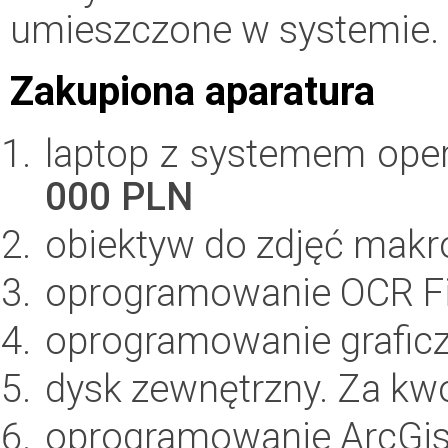
umieszczone w systemie.
Zakupiona aparatura
laptop z systemem op
000 PLN
obiektyw do zdjęć makr
oprogramowanie OCR Fi
oprogramowanie grafic
dysk zewnętrzny. Za kw
oprogramowanie ArcGis