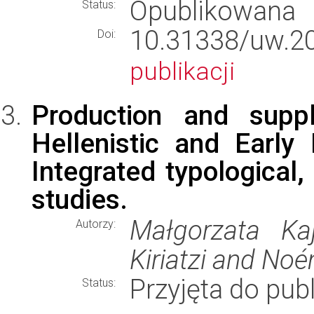
Opublikowana
Status:
10.31338/uw.2
Doi:
publikacji
Production and supp
Hellenistic and Earl
Integrated typological
studies.
Małgorzata Kaj
Autorzy:
Kiriatzi and Noé
Przyjęta do publ
Status: