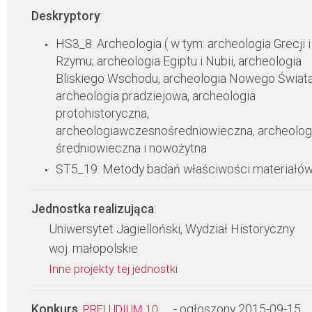
Deskryptory
:
HS3_8: Archeologia ( w tym: archeologia Grecji i
Rzymu; archeologia Egiptu i Nubii, archeologia
Bliskiego Wschodu, archeologia Nowego Świata
archeologia pradziejowa, archeologia
protohistoryczna,
archeologiawczesnośredniowieczna, archeolog
średniowieczna i nowożytna
ST5_19: Metody badań właściwości materiałó
Jednostka realizująca
:
Uniwersytet Jagielloński, Wydział Historyczny
woj. małopolskie
Inne projekty tej jednostki
Konkurs
:
- ogłoszony 2015-09-15
PRELUDIUM 10