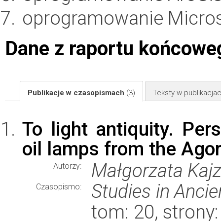
oprogramowanie Microso
Dane z raportu końcowe
Publikacje w czasopismach
(3)
Teksty w publikacj
To light antiquity. Per
oil lamps from the Ago
Małgorzata Kajz
Autorzy:
Studies in Ancien
Czasopismo:
tom: 20, stron