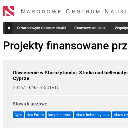
O Narodowym Centrum Nauki
Finansowanie nauki
Współpr
Projekty finansowane pr
Oświecenie w Starożytności. Studia nad hellenisty
Cyprze.
2015/19/N/HS3/01810
Słowa kluczowe
:
Cypr
Nea Pafos
lampki oliwne
okres hellenistyczny
okres rz