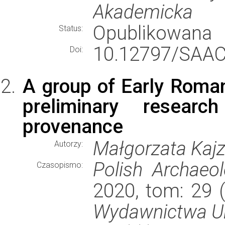
Akademicka
Opublikowana
Status:
10.12797/SAAC
Doi:
A group of Early Roma
preliminary resear
provenance
Małgorzata Kajz
Autorzy:
Polish Archaeo
Czasopismo:
2020, tom: 29 (
Wydawnictwa Un