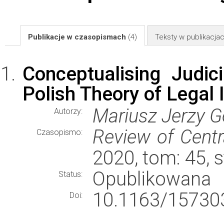
Publikacje w czasopismach
(4)
Teksty w publikacj
Conceptualising Judic
Polish Theory of Legal 
Mariusz Jerzy G
Autorzy:
Review of Cent
Czasopismo:
2020, tom: 45, 
Opublikowana
Status:
10.1163/15730
Doi: