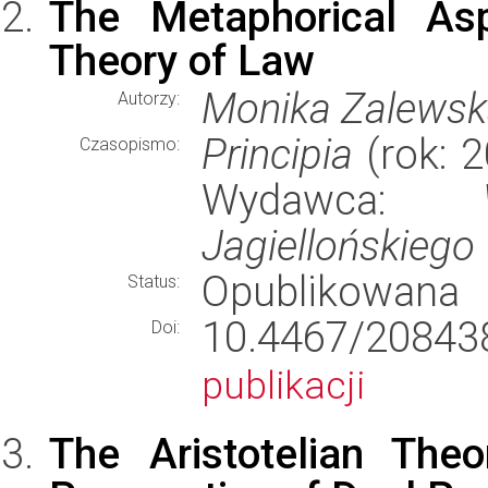
The Metaphorical As
Theory of Law
Monika Zalews
Autorzy:
Principia
(rok: 2
Czasopismo:
Wydawca:
Jagiellońskiego
Opublikowana
Status:
10.4467/2084
Doi:
publikacji
The Aristotelian The