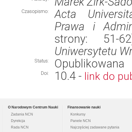
Marek Zirk-Sad
Acta Universit
Czasopismo:
Prawa i Admini
strony: 51-
Uniwersytetu W
Opublikowana
Status:
10.4 -
link do pub
Doi:
O Narodowym Centrum Nauki
Finansowanie nauki
Zadania NCN
Konkursy
Dyrekcja
Panele NCN
Rada NCN
Najczęściej zadawane pytania