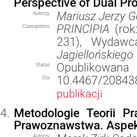
Perspective of Dual Pr
Mariusz Jerzy G
Autorzy:
PRINCIPIA
(rok:
Czasopismo:
231), Wydaw
Jagiellońskiego
Opublikowana
Status:
10.4467/20843
Doi:
publikacji
Metodologie Teorii P
Prawoznawstwa. Aspekt
Autorzy: