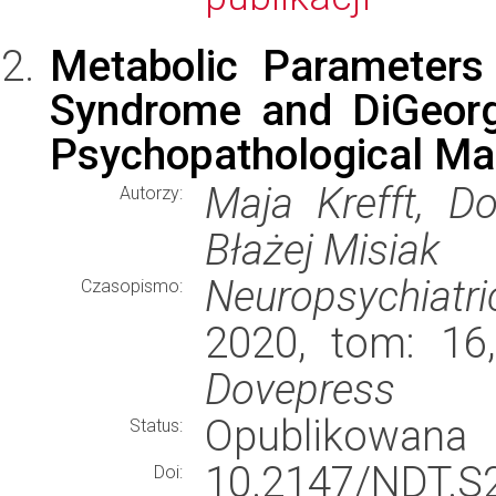
Metabolic Parameters 
Syndrome and DiGeorg
Psychopathological Man
Maja Krefft, Do
Autorzy:
Błażej Misiak
Neuropsychiatr
Czasopismo:
2020, tom: 16
Dovepress
Opublikowana
Status:
10.2147/NDT.S
Doi: