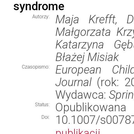
syndrome
Maja Krefft, D
Autorzy:
Małgorzata Krzy
Katarzyna Gębu
Błażej Misiak
European Chil
Czasopismo:
Journal
(rok: 20
Wydawca:
Spri
Opublikowana
Status:
10.1007/s00
Doi:
publikacji