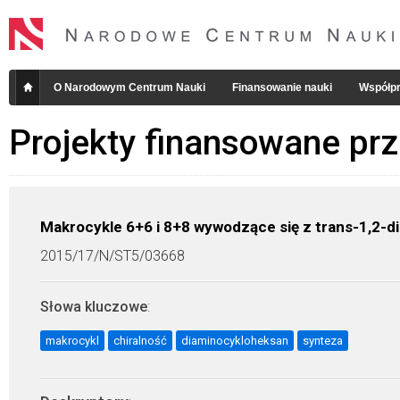
O Narodowym Centrum Nauki
Finansowanie nauki
Współpr
Projekty finansowane pr
Makrocykle 6+6 i 8+8 wywodzące się z trans-1,2-
2015/17/N/ST5/03668
Słowa kluczowe
:
makrocykl
chiralność
diaminocykloheksan
synteza