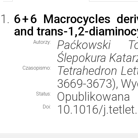
6 + 6 Macrocycles deri
and trans-1,2-diamino
Paćkowski To
Autorzy:
Ślepokura Katar
Tetrahedron Let
Czasopismo:
3669-3673), W
Opublikowana
Status:
10.1016/j.tetle
Doi: