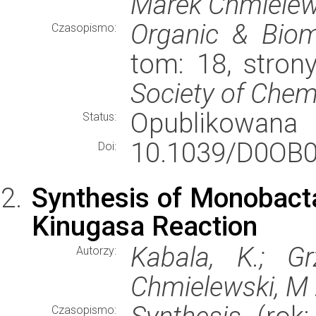
Marek Chmielew
Organic & Biom
Czasopismo:
tom: 18, stron
Society of Chem
Opublikowana
Status:
10.1039/D0OB0
Doi:
Synthesis of Monobacta
Kinugasa Reaction
Kabala, K.; G
Autorzy:
Chmielewski, M .;
Czasopismo: