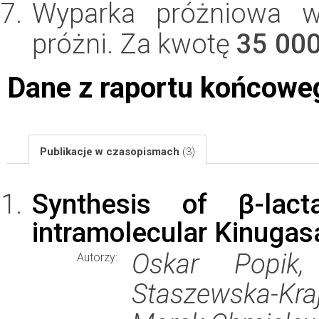
Wyparka próżniowa w
próżni. Za kwotę
35 00
Dane z raportu końcowe
Publikacje w czasopismach
(3)
Synthesis of β-lacta
intramolecular Kinugas
Oskar Popik,
Autorzy:
Staszewska-Kr