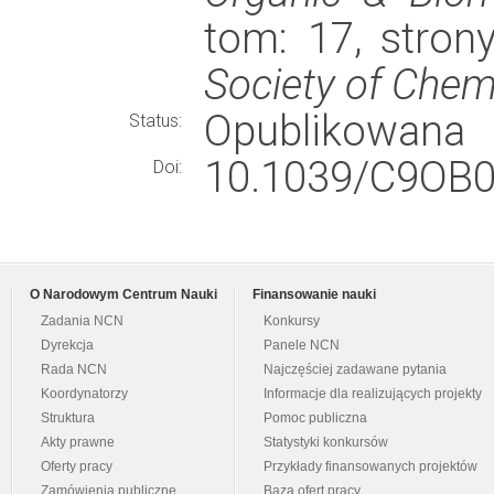
tom: 17, stron
Society of Chem
Opublikowana
Status:
10.1039/C9OB0
Doi:
O Narodowym Centrum Nauki
Finansowanie nauki
Zadania NCN
Konkursy
Dyrekcja
Panele NCN
Rada NCN
Najczęściej zadawane pytania
Koordynatorzy
Informacje dla realizujących projekty
Struktura
Pomoc publiczna
Akty prawne
Statystyki konkursów
Oferty pracy
Przykłady finansowanych projektów
Zamówienia publiczne
Baza ofert pracy