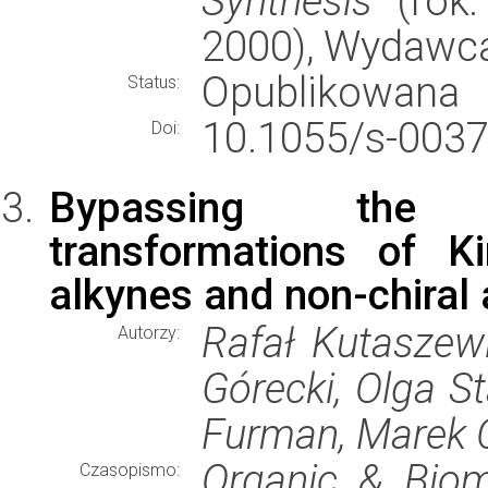
Synthesis
(rok:
2000), Wydawc
Opublikowana
Status:
10.1055/s-003
Doi:
Bypassing the st
transformations of K
alkynes and non-chiral 
Rafał Kutaszewi
Autorzy:
Górecki, Olga S
Furman, Marek 
Organic & Biom
Czasopismo: