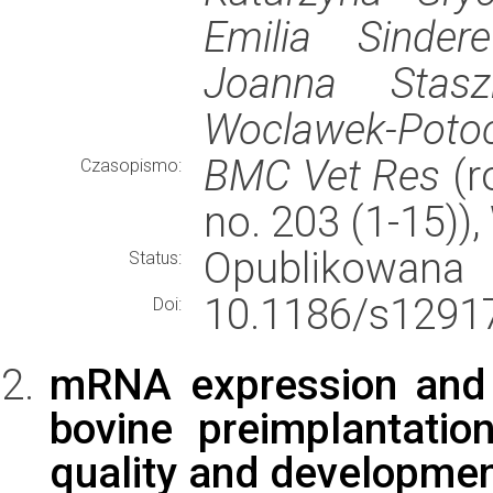
Emilia Sindere
Joanna Stasz
Woclawek-Poto
BMC Vet Res
(ro
Czasopismo:
no. 203 (1-15)
Opublikowana
Status:
10.1186/s12917
Doi:
mRNA expression and 
bovine preimplantati
quality and developmen