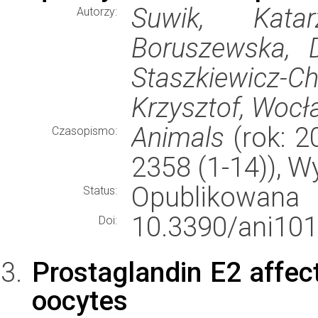
Suwik, Katar
Autorzy:
Boruszewska, D
Staszkiewicz
Krzysztof, Wocł
Animals
(rok: 20
Czasopismo:
2358 (1-14)), 
Opublikowana
Status:
10.3390/ani10
Doi:
Prostaglandin E2 affect
oocytes