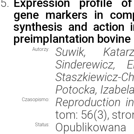
Expression profile o
gene markers in comp
synthesis and action i
preimplantation bovin
Suwik, Katar
Autorzy:
Sinderewicz, E
Staszkiewicz
Potocka, Izabel
Reproduction i
Czasopismo:
tom: 56(3), str
Opublikowana
Status: