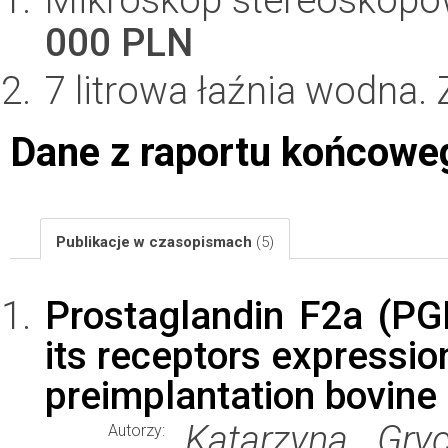
000 PLN
7 litrowa łaźnia wodna.
Dane z raportu końcowe
Publikacje w czasopismach
(5)
Prostaglandin F2a (PGF
its receptors expressio
preimplantation bovin
Katarzyna Gry
Autorzy: