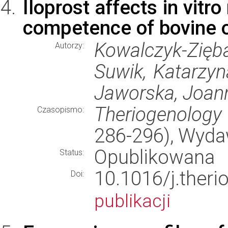
Iloprost affects in vit
competence of bovine 
Kowalczyk-Zięb
Autorzy:
Suwik, Katarzyn
Jaworska, Joan
Theriogenology
Czasopismo:
286-296), Wyd
Opublikowana
Status:
10.1016/j.ther
Doi:
publikacji