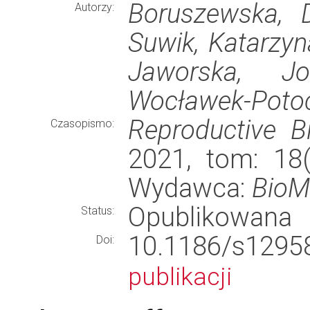
Boruszewska, D
Autorzy:
Suwik, Katarzyn
Jaworska, Jo
Wocławek-Potoc
Reproductive B
Czasopismo:
2021, tom: 18(1
Wydawca:
BioMe
Opublikowana
Status:
10.1186/s12
Doi:
publikacji