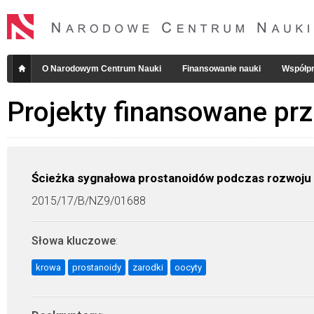
O Narodowym Centrum Nauki
Finansowanie nauki
Współpr
Projekty finansowane pr
Ścieżka sygnałowa prostanoidów podczas rozwoju 
2015/17/B/NZ9/01688
Słowa kluczowe
:
krowa
prostanoidy
zarodki
oocyty