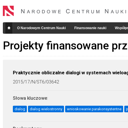
O Narodowym Centrum Nauki
Finansowanie nauki
Współpr
Projekty finansowane pr
Praktycznie obliczalne dialogi w systemach wielo
2015/17/N/ST6/03642
Słowa kluczowe
:
dialog
dialog wielostronny
wnioskowanie parakonsystentne
p