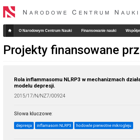
O Narodowym Centrum Nauki
Finansowanie nauki
Współpr
Projekty finansowane pr
Rola inflammasomu NLRP3 w mechanizmach działan
modelu depresji.
2015/17/N/NZ7/00924
Słowa kluczowe
:
depresja
inflamasom NLRP3
hodowle pierwotne mikrogleju