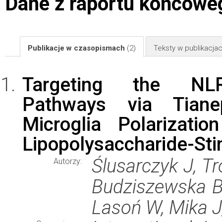
Dane z raportu końcowe
Publikacje w czasopismach
(2)
Teksty w publikacj
Targeting the NLR
Pathways via Tianep
Microglia Polarizat
Lipopolysaccharide-Sti
Ślusarczyk J, Tr
Autorzy:
Budziszewska B,
Lasoń W, Mika J