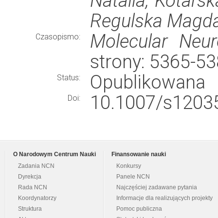
Natalia, Kotars
Regulska Magda
Molecular Neur
Czasopismo:
strony: 5365-5
Opublikowana
Status:
10.1007/s12035
Doi:
O Narodowym Centrum Nauki
Finansowanie nauki
Zadania NCN
Konkursy
Dyrekcja
Panele NCN
Rada NCN
Najczęściej zadawane pytania
Koordynatorzy
Informacje dla realizujących projekty
Struktura
Pomoc publiczna