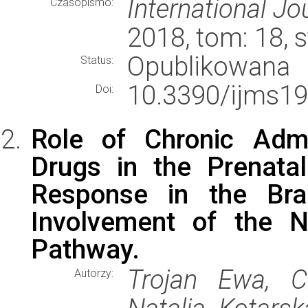
International Jo
Czasopismo:
2018, tom: 18, 
Opublikowana
Status:
10.3390/ijms19
Doi:
Role of Chronic Admi
Drugs in the Prenata
Response in the Brai
Involvement of the 
Pathway.
Trojan Ewa, C
Autorzy: