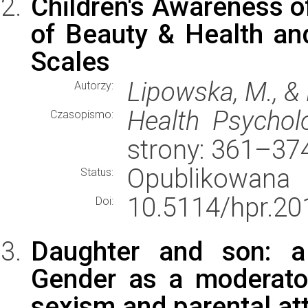
Children's Awareness of
of Beauty & Health an
Scales
Lipowska, M., & 
Autorzy:
Health Psychol
Czasopismo:
strony: 361–37
Opublikowana
Status:
10.5114/hpr.20
Doi:
Daughter and son: a 
Gender as a moderator
sexism and parental att