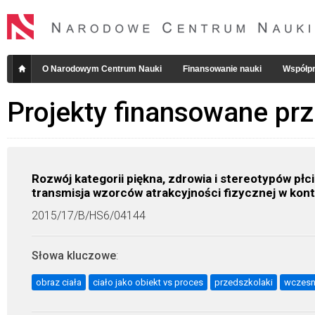
O Narodowym Centrum Nauki
Finansowanie nauki
Współpr
Projekty finansowane pr
Rozwój kategorii piękna, zdrowia i stereotypów pł
transmisja wzorców atrakcyjności fizycznej w kon
2015/17/B/HS6/04144
Słowa kluczowe
:
obraz ciała
ciało jako obiekt vs proces
przedszkolaki
wczesn