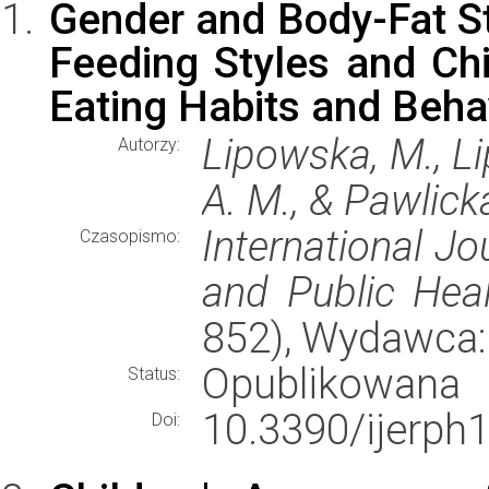
Gender and Body-Fat St
Feeding Styles and Chi
Eating Habits and Beha
Lipowska, M., Li
Autorzy:
A. M., & Pawlicka
International J
Czasopismo:
and Public Hea
852), Wydawca
Opublikowana
Status:
10.3390/ijerph
Doi: