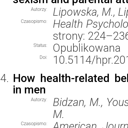
Lipowska, M., Li
Autorzy:
Health Psychol
Czasopismo:
strony: 224–23
Opublikowana
Status:
10.5114/hpr.20
Doi:
How health-related be
in men
Bidzan, M., Yous
Autorzy:
M.
American Journ
Czasopismo: