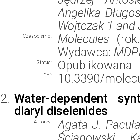
Angelika Długos
Wojtczak 1 and
Molecules
(rok:
Czasopismo:
Wydawca:
MDP
Opublikowana
Status:
10.3390/molec
Doi:
Water-dependent synt
diaryl diselenides
Agata J. Pacuła
Autorzy:
Ścianowski, K