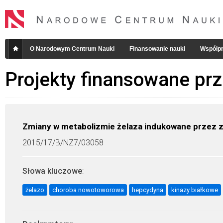
O Narodowym Centrum Nauki
Finansowanie nauki
Współpr
Projekty finansowane pr
Zmiany w metabolizmie żelaza indukowane przez zwi
2015/17/B/NZ7/03058
Słowa kluczowe
:
żelazo
choroba nowotoworowa
hepcydyna
kinazy białkowe