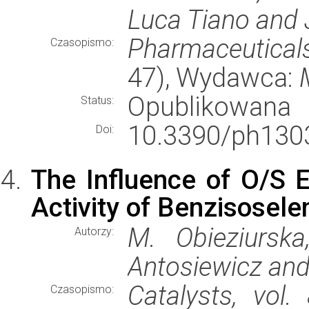
Luca Tiano and 
Pharmaceutical
Czasopismo:
47), Wydawca:
Opublikowana
Status:
10.3390/ph130
Doi:
The Influence of O/S E
Activity of Benzisosel
M. Obieziurska
Autorzy:
Antosiewicz and
Catalysts, vol. 
Czasopismo: