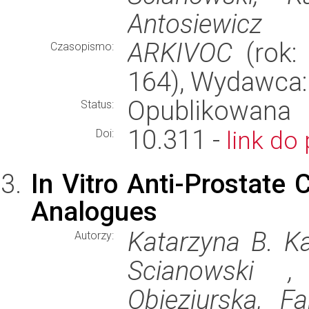
Antosiewicz
ARKIVOC
(rok: 
Czasopismo:
164), Wydawca
Opublikowana
Status:
10.311 -
link do 
Doi:
In Vitro Anti-Prostate 
Analogues
Katarzyna B. Ka
Autorzy:
Scianowski ,
Obieziurska, Fab