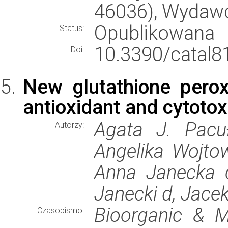
46036), Wydaw
Opublikowana
Status:
10.3390/catal8
Doi:
New glutathione perox
antioxidant and cytotoxi
Agata J. Pacu
Autorzy:
Angelika Wojtow
Anna Janecka c
Janecki d, Jacek
Bioorganic & M
Czasopismo: