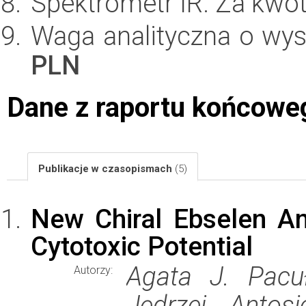
Spektrometr IR. Za kwo
Waga analityczna o wys
PLN
Dane z raportu końcowe
Publikacje w czasopismach
(5)
New Chiral Ebselen An
Cytotoxic Potential
Agata J. Pacu
Autorzy:
Jędrzej Antos