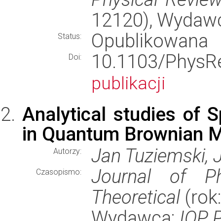
12120), Wydaw
Opublikowana
Status:
10.1103/Phy
Doi:
publikacji
Analytical studies of 
in Quantum Brownian M
Jan Tuziemski, 
Autorzy:
Journal of P
Czasopismo:
Theoretical
(rok:
Wydawca:
IOP P