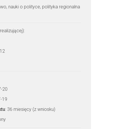
wo, nauki o polityce, polityka regionalna
realizującej):
 12
7-20
7-19
ktu
: 36 miesięcy (z wniosku)
zony