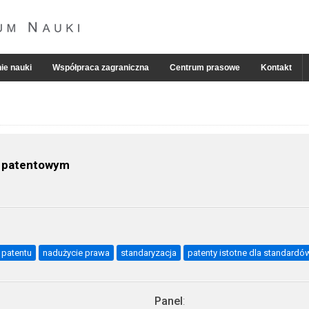
ie nauki
Współpraca zagraniczna
Centrum prasowe
Kontakt
e patentowym
 patentu
nadużycie prawa
standaryzacja
patenty istotne dla standardó
Panel
: