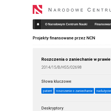
O Narodowym Centrum Nauki
Finansowan
Projekty finansowane przez NCN
Roszczenia o zaniechanie w prawi
2014/15/B/HS5/02698
Słowa kluczowe
:
patent
roszczenie o zaniechanie
nadużycie
Deskryptory
: