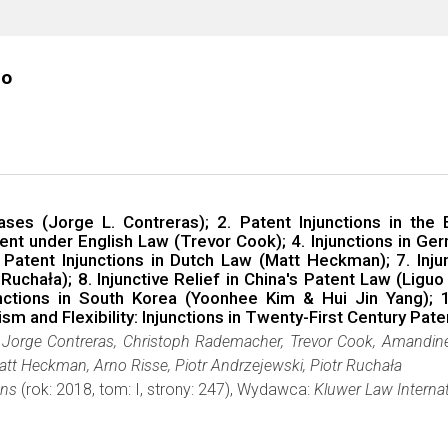
go
Cases (Jorge L. Contreras); 2. Patent Injunctions in the
ent under English Law (Trevor Cook); 4. Injunctions in Ger
Patent Injunctions in Dutch Law (Matt Heckman); 7. Injun
Ruchała); 8. Injunctive Relief in China's Patent Law (Liguo
unctions in South Korea (Yoonhee Kim & Hui Jin Yang); 1
and Flexibility: Injunctions in Twenty-First Century Pate
.), Jorge Contreras, Christoph Rademacher, Trevor Cook, Amandi
att Heckman, Arno Risse, Piotr Andrzejewski, Piotr Ruchała
ons
(rok: 2018, tom: I, strony: 247), Wydawca:
Kluwer Law Internat