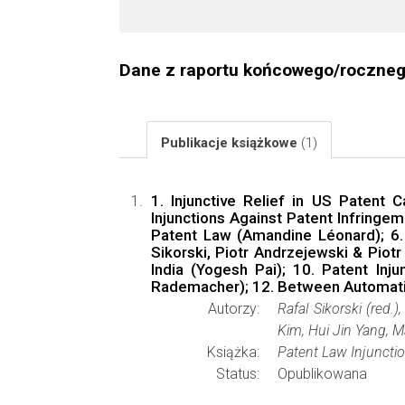
Dane z raportu końcowego/roczne
Publikacje książkowe
(1)
1. Injunctive Relief in US Patent 
Injunctions Against Patent Infringem
Patent Law (Amandine Léonard); 6. 
Sikorski, Piotr Andrzejewski & Piotr 
India (Yogesh Pai); 10. Patent Inj
Rademacher); 12. Between Automatism 
Autorzy:
Rafal Sikorski (red
Kim, Hui Jin Yang, M
Książka:
Patent Law Injuncti
Status:
Opublikowana