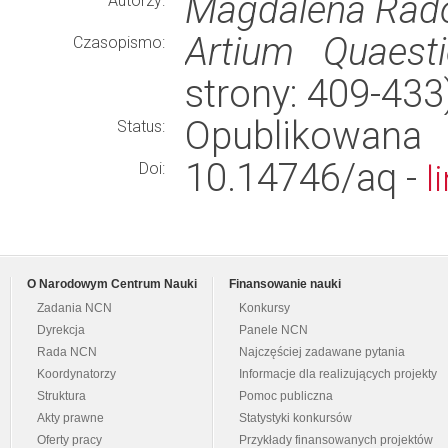
Magdalena Ra
Autorzy:
Artium Quaest
Czasopismo:
strony: 409-43
Opublikowana
Status:
10.14746/aq -
l
Doi:
O Narodowym Centrum Nauki
Finansowanie nauki
Zadania NCN
Konkursy
Dyrekcja
Panele NCN
Rada NCN
Najczęściej zadawane pytania
Koordynatorzy
Informacje dla realizujących projekty
Struktura
Pomoc publiczna
Akty prawne
Statystyki konkursów
Oferty pracy
Przykłady finansowanych projektów