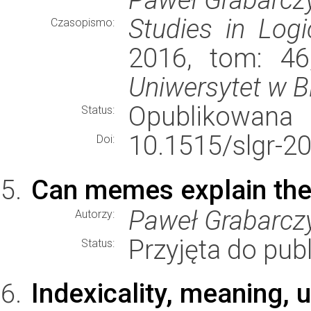
Studies in Log
Czasopismo:
2016, tom: 46
Uniwersytet w 
Opublikowana
Status:
10.1515/slgr-2
Doi:
Can memes explain the
Paweł Grabarcz
Autorzy:
Przyjęta do publ
Status:
Indexicality, meaning, 