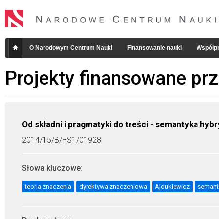
O Narodowym Centrum Nauki
Finansowanie nauki
Współpr
Projekty finansowane pr
Od składni i pragmatyki do treści - semantyka hyb
2014/15/B/HS1/01928
Słowa kluczowe
:
teoria znaczenia
dyrektywa znaczeniowa
Ajdukiewicz
semant