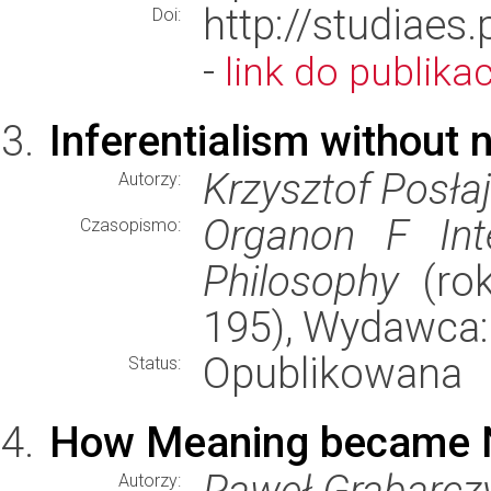
http://studiaes
Doi:
-
link do publikac
Inferentialism without 
Krzysztof Posła
Autorzy:
Organon F Inte
Czasopismo:
Philosophy
(rok
195), Wydawca
Opublikowana
Status:
How Meaning became N
Paweł Grabarcz
Autorzy: