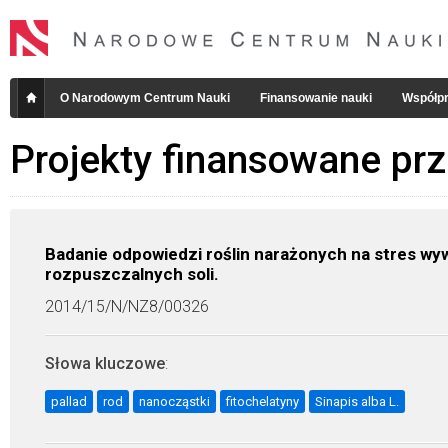
O Narodowym Centrum Nauki
Finansowanie nauki
Współpr
Projekty finansowane pr
Badanie odpowiedzi roślin narażonych na stres wy
rozpuszczalnych soli.
2014/15/N/NZ8/00326
Słowa kluczowe
:
pallad
rod
nanocząstki
fitochelatyny
Sinapis alba L.