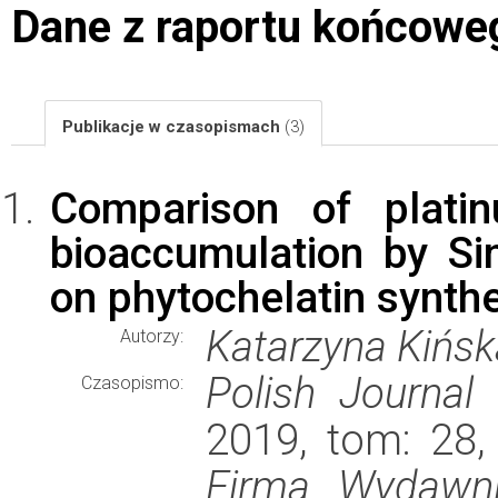
Dane z raportu końcowe
Publikacje w czasopismach
(3)
Comparison of plati
bioaccumulation by Sin
on phytochelatin synthe
Katarzyna Kińs
Autorzy:
Polish Journal
Czasopismo:
2019, tom: 28,
Firma Wydawni