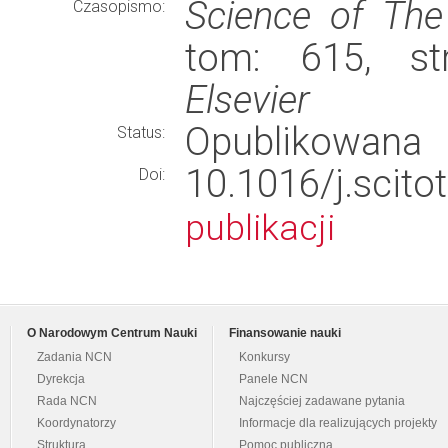
Science of The
Czasopismo:
tom: 615, st
Elsevier
Opublikowana
Status:
10.1016/j.sci
Doi:
publikacji
O Narodowym Centrum Nauki
Finansowanie nauki
Zadania NCN
Konkursy
Dyrekcja
Panele NCN
Rada NCN
Najczęściej zadawane pytania
Koordynatorzy
Informacje dla realizujących projekty
Struktura
Pomoc publiczna