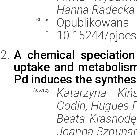
Hanna Radecka
Opublikowana
Status:
10.15244/pjoes
Doi:
A chemical speciation 
uptake and metabolism
Pd induces the synthes
Katarzyna Kiń
Autorzy:
Godin, Hugues 
Beata Krasnodęb
Joanna Szpunar