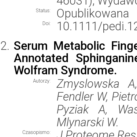
46031), Wydaw
Opublikowana
Status:
10.1111/pedi.1
Doi:
Serum Metabolic Finger
Annotated Sphinganin
Wolfram Syndrome.
Zmyslowska A,
Autorzy:
Fendler W, Pietr
Pyziak A, Was
Mlynarski W.
J Proteome Res
Czasopismo: