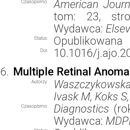
American Journ
Czasopismo:
tom: 23, stro
Wydawca:
Elsev
Opublikowana
Status:
10.1016/j.ajo.2
Doi:
Multiple Retinal Anoma
Waszczykowska
Autorzy:
Ivask M, Koks S,
Diagnostics
(rok
Czasopismo:
Wydawca:
MDP