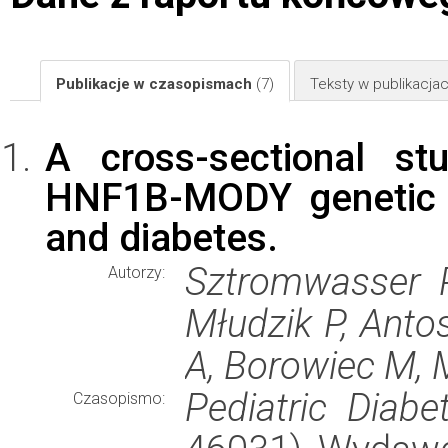
Publikacje w czasopismach
(7)
Teksty w publikacj
A cross-sectional st
HNF1B-MODY genetic t
and diabetes.
Sztromwasser P
Autorzy:
Młudzik P, Anto
A, Borowiec M, 
Pediatric Diabe
Czasopismo: