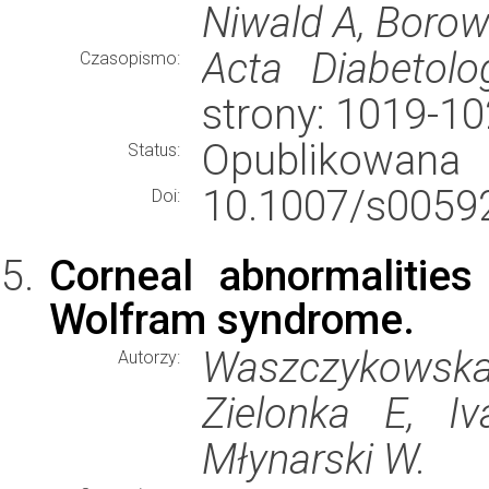
Niwald A, Borow
Acta Diabetolo
Czasopismo:
strony: 1019-1
Opublikowana
Status:
10.1007/s00592
Doi:
Corneal abnormalities 
Wolfram syndrome.
Waszczykowska
Autorzy:
Zielonka E, I
Młynarski W.