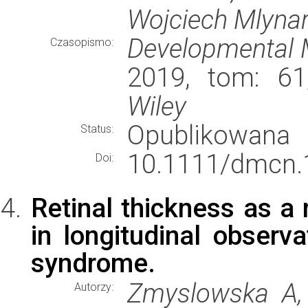
Wojciech Mlynar
Developmental M
Czasopismo:
2019, tom: 61
Wiley
Opublikowana
Status:
10.1111/dmcn.
Doi:
Retinal thickness as a
in longitudinal observ
syndrome.
Zmyslowska A,
Autorzy: