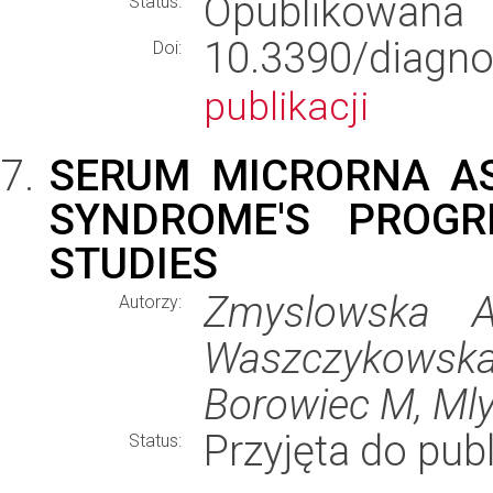
Opublikowana
Status:
10.3390/diag
Doi:
publikacji
SERUM MICRORNA A
SYNDROME'S PROGR
STUDIES
Zmyslowska A
Autorzy:
Waszczykowska
Borowiec M, Mly
Przyjęta do publ
Status: