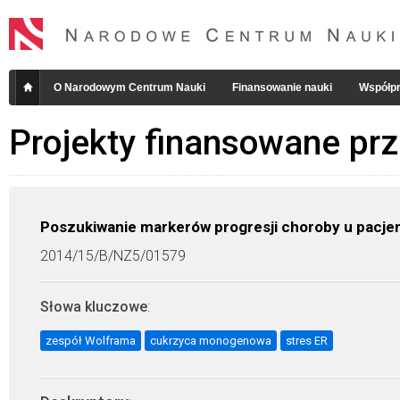
O Narodowym Centrum Nauki
Finansowanie nauki
Współpr
Projekty finansowane pr
Poszukiwanie markerów progresji choroby u pacj
2014/15/B/NZ5/01579
Słowa kluczowe
:
zespół Wolframa
cukrzyca monogenowa
stres ER