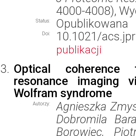
4000-4008), W
Opublikowana
Status:
10.1021/acs.
Doi:
publikacji
Optical coherence
resonance imaging vi
Wolfram syndrome
Agnieszka Zmys
Autorzy:
Dobromila Bara
Borowiec, Piot