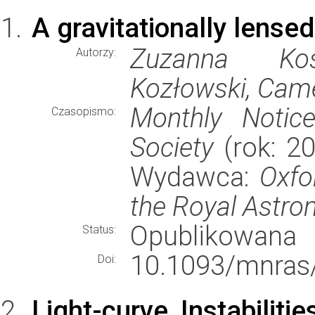
A gravitationally lense
Zuzanna Kos
Autorzy:
Kozłowski, Came
Monthly Notic
Czasopismo:
Society
(rok: 20
Wydawca:
Oxfo
the Royal Astro
Opublikowana
Status:
10.1093/mnras/
Doi:
Light-curve Instabilit