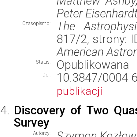
Matthew Ashby,
Peter Eisenhardt
The Astrophysi
Czasopismo:
817/2, strony: 
American Astron
Opublikowana
Status:
10.3847/000
Doi:
publikacji
Discovery of Two Qua
Survey
Szymon Kozłowsk
Autorzy: