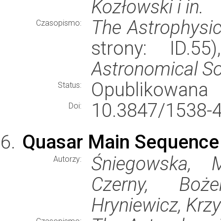
Kozłowski i in.
The Astrophysic
Czasopismo:
strony: ID.5
Astronomical So
Opublikowana
Status:
10.3847/1538-
Doi:
Quasar Main Sequence 
Śniegowska, M
Autorzy:
Czerny, Boże
Hryniewicz, Krzy