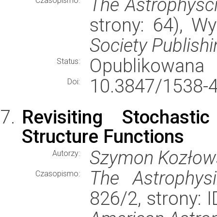
The Astrophysci
Czasopismo:
strony: 64), 
Society Publish
Opublikowana
Status:
10.3847/1538-
Doi:
Revisiting Stochasti
Structure Functions
Szymon Kozłow
Autorzy:
The Astrophysi
Czasopismo:
826/2, strony: 