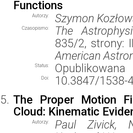
Functions
Szymon Kozłow
Autorzy:
The Astrophysi
Czasopismo:
835/2, strony:
American Astron
Opublikowana
Status:
10.3847/1538-
Doi:
The Proper Motion Fi
Cloud: Kinematic Eviden
Paul Zivick, N
Autorzy: