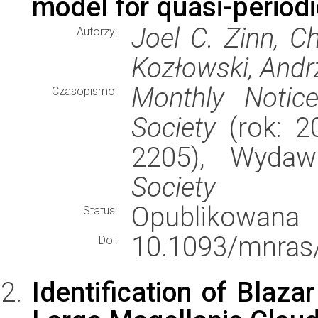
model for quasi-periodi
Joel C. Zinn, C
Autorzy:
Kozłowski, Andrze
Monthly Notic
Czasopismo:
Society
(rok: 20
2205), Wyda
Society
Opublikowana
Status:
10.1093/mnras/
Doi:
Identification of Blaz