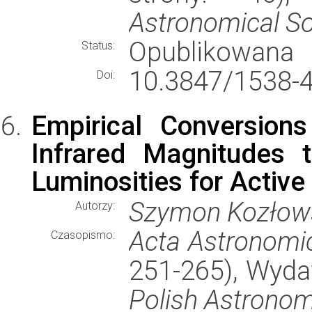
Astronomical So
Opublikowana
Status:
10.3847/1538-
Doi:
Empirical Conversion
Infrared Magnitudes 
Luminosities for Active
Szymon Kozłow
Autorzy:
Acta Astronomi
Czasopismo:
251-265), Wyd
Polish Astrono