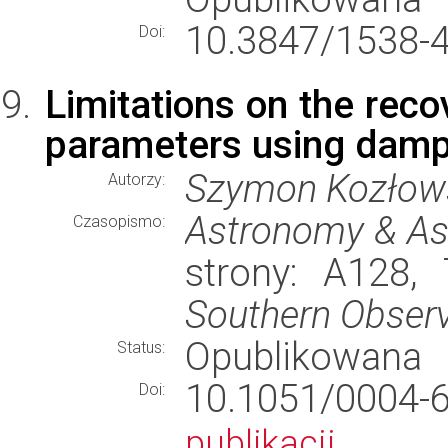
10.3847/1538-
Doi:
Limitations on the reco
parameters using dam
Szymon Kozłow
Autorzy:
Astronomy & As
Czasopismo:
strony: A128,
Southern Obser
Opublikowana
Status:
10.1051/000
Doi:
publikacji