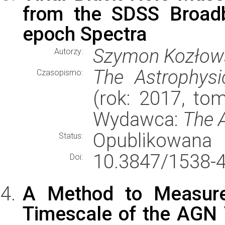
from the SDSS Broadb
epoch Spectra
Szymon Kozłow
Autorzy:
The Astrophysi
Czasopismo:
(rok: 2017, tom
Wydawca:
The 
Opublikowana
Status:
10.3847/1538-
Doi:
A Method to Measure 
Timescale of the AGN V