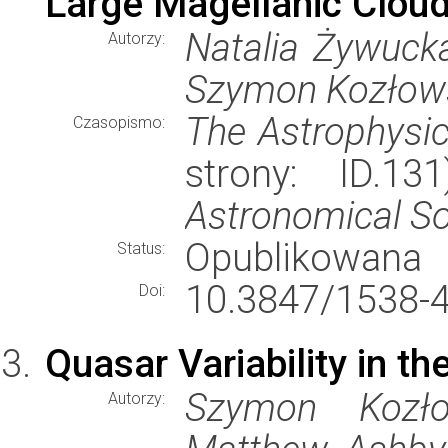
Large Magellanic Clou
Natalia Żywucka,
Autorzy:
Szymon Kozłowsk
The Astrophysic
Czasopismo:
strony: ID.1
Astronomical So
Opublikowana
Status:
10.3847/1538-
Doi:
Quasar Variability in th
Szymon Kozłow
Autorzy: