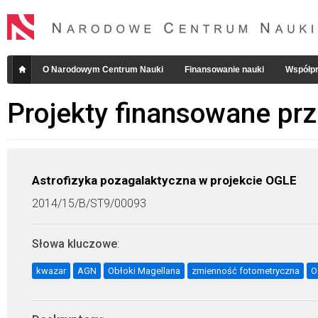
O Narodowym Centrum Nauki
Finansowanie nauki
Współpr
Projekty finansowane pr
Astrofizyka pozagalaktyczna w projekcie OGLE
2014/15/B/ST9/00093
Słowa kluczowe
:
kwazar
AGN
Obłoki Magellana
zmienność fotometryczna
O