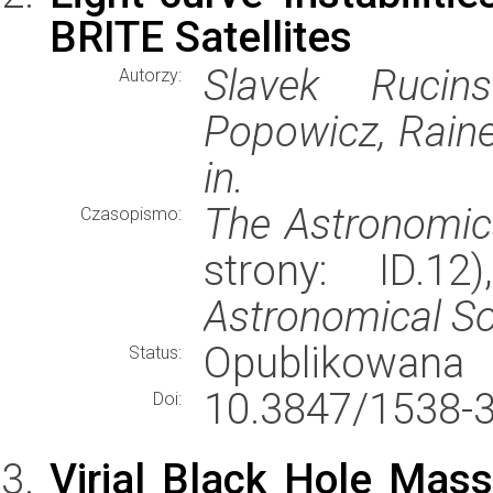
BRITE Satellites
Slavek Rucins
Autorzy:
Popowicz, Raine
in.
The Astronomic
Czasopismo:
strony: ID.1
Astronomical So
Opublikowana
Status:
10.3847/1538-
Doi:
Virial Black Hole Mas