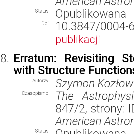
American Astron
Opublikowana
Status:
10.3847/000
Doi:
publikacji
Erratum: Revisiting S
with Structure Function
Szymon Kozłow
Autorzy:
The Astrophysi
Czasopismo:
847/2, strony: 
American Astron
Opublikowana
Status: