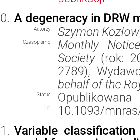
A degeneracy in DRW mo
Szymon Kozłow
Autorzy:
Monthly Notic
Czasopismo:
Society
(rok: 20
2789), Wydaw
behalf of the Ro
Opublikowana
Status:
10.1093/mnras
Doi:
Variable classificatio