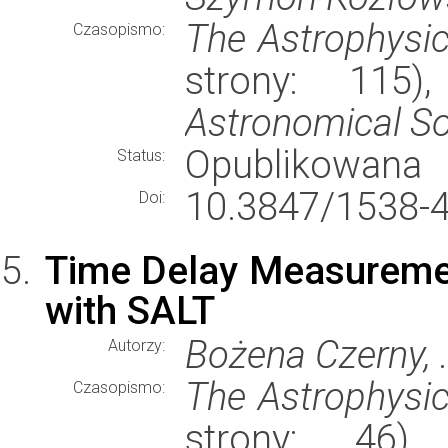
The Astrophysic
Czasopismo:
strony: 115
Astronomical So
Opublikowana
Status:
10.3847/1538-
Doi:
Time Delay Measuremen
with SALT
Bożena Czerny, .
Autorzy:
The Astrophysic
Czasopismo:
strony: 46