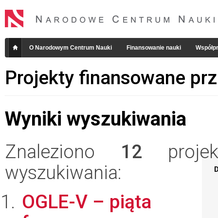
O Narodowym Centrum Nauki
Finansowanie nauki
Współpr
Projekty finansowane pr
Wyniki wyszukiwania
Znaleziono
12
projekt
wyszukiwania:
D
OGLE-V – piąta