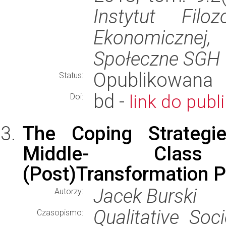
Instytut Filoz
Ekonomiczne
Społeczne SGH
Opublikowana
Status:
bd -
link do publi
Doi:
The Coping Strategie
Middle- Class
(Post)Transformation P
Jacek Burski
Autorzy:
Qualitative Soc
Czasopismo: