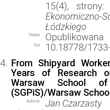
15(4), strony
Ekonomiczno-
Łódzkiego
Opublikowana
Status:
10.18778/1733-
Doi:
From Shipyard Worker
Years of Research o
Warsaw School of 
(SGPiS)/Warsaw School
Jan Czarzasty
Autorzy: