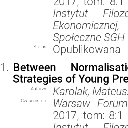
2017, tom: 8:1 
Instytut Filoz
Ekonomiczne
Społeczne SGH
Opublikowana
Status:
Between Normalisat
Strategies of Young Pr
Karolak, Mateus
Autorzy:
Warsaw Forum 
Czasopismo:
2017, tom: 8:1 
Instytut Filoz