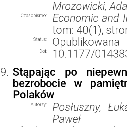
Mrozowicki, Ada
Economic and I
Czasopismo:
tom: 40(1), str
Opublikowana
Status:
10.1177/01438
Doi:
Stąpając po niepewn
bezrobocie w pamiętn
Polaków
Posłuszny, Łuka
Autorzy:
Paweł