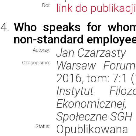
link do publikacji
Doi:
Who speaks for whom?
non-standard employe
Jan Czarzasty
Autorzy:
Warsaw Forum 
Czasopismo:
2016, tom: 7:1 
Instytut Filoz
Ekonomiczne
Społeczne SGH
Opublikowana
Status: