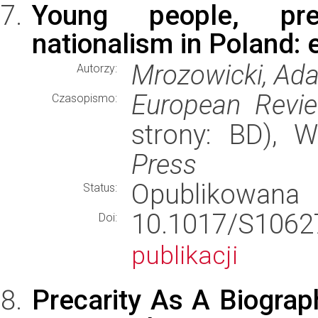
Young people, pr
nationalism in Poland: e
Mrozowicki, Ada
Autorzy:
European Revi
Czasopismo:
strony: BD), 
Press
Opublikowana
Status:
10.1017/S10
Doi:
publikacji
Precarity As A Biogra