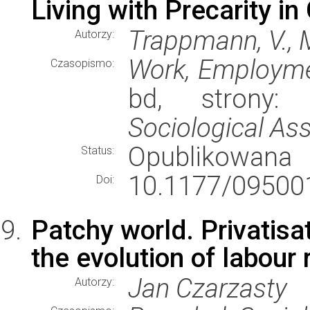
Living with Precarity 
Trappmann, V., 
Autorzy:
Work, Employme
Czasopismo:
bd, strony
Sociological As
Opublikowana
Status:
10.1177/09500
Doi:
Patchy world. Privatisa
the evolution of labour 
Jan Czarzasty
Autorzy: