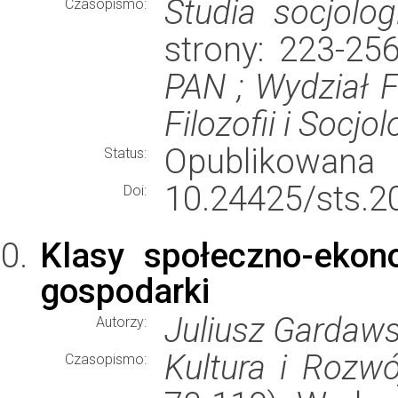
Studia socjolog
Czasopismo:
strony: 223-25
PAN ; Wydział Fi
Filozofii i Socjo
Opublikowana
Status:
10.24425/sts.2
Doi:
Klasy społeczno-ekon
gospodarki
Juliusz Gardaws
Autorzy:
Kultura i Rozwó
Czasopismo: