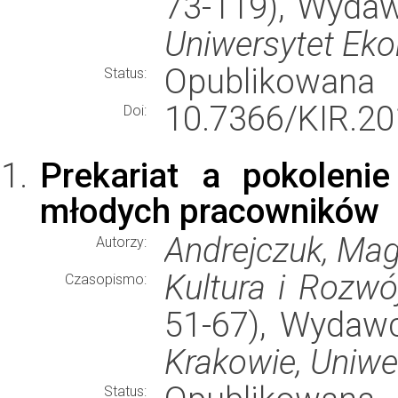
73-119), Wyda
Uniwersytet Ek
Opublikowana
Status:
10.7366/KIR.20
Doi:
Prekariat a pokoleni
młodych pracowników
Andrejczuk, Ma
Autorzy:
Kultura i Rozwó
Czasopismo:
51-67), Wydaw
Krakowie, Uniwe
Status: