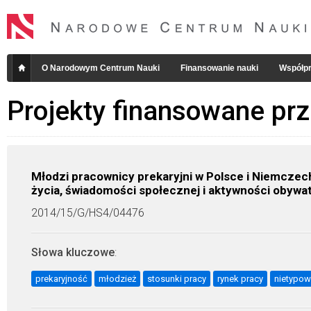
O Narodowym Centrum Nauki
Finansowanie nauki
Współpr
Projekty finansowane pr
Młodzi pracownicy prekaryjni w Polsce i Niemcze
życia, świadomości społecznej i aktywności obywat
2014/15/G/HS4/04476
Słowa kluczowe
:
prekaryjność
młodzież
stosunki pracy
rynek pracy
nietypow