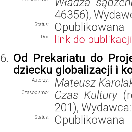
Władza sądzen
46356), Wydaw
Opublikowana
Status:
link do publikacji
Doi:
Od Prekariatu do Proje
dziecku globalizacji i k
Mateusz Karola
Autorzy:
Czas Kultury
(r
Czasopismo:
201), Wydawca
Opublikowana
Status: