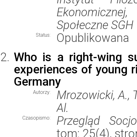
Ekonomiczne
Społeczne SGH
Opublikowana
Status:
Who is a right-wing s
experiences of young r
Germany
Mrozowicki, A., 
Autorzy:
Al.
Przegląd Socjo
Czasopismo:
tom: 25(4), str