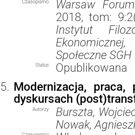
Warsaw Forum 
Czasopismo:
2018, tom: 9:2
Instytut Filoz
Ekonomiczne
Społeczne SGH
Opublikowana
Status:
Modernizacja, praca, 
dyskursach (post)trans
Burszta, Wojciec
Autorzy:
Nowak, Agniesz
Czasopismo: