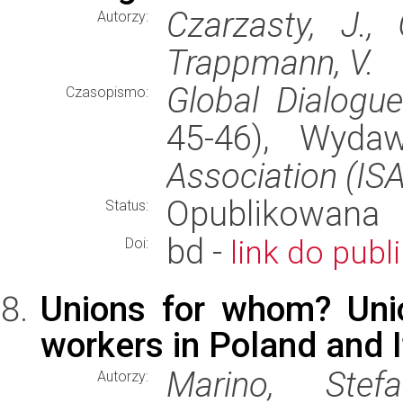
Czarzasty, J., 
Autorzy:
Trappmann, V.
Global Dialogue
Czasopismo:
45-46), Wyd
Association (ISA
Opublikowana
Status:
bd -
link do publi
Doi:
Unions for whom? Uni
workers in Poland and I
Marino, Stefa
Autorzy: