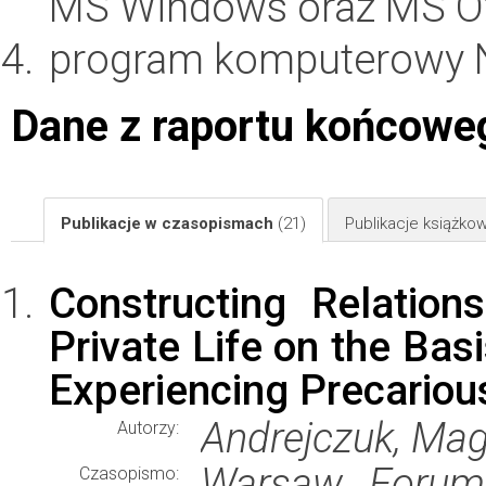
MS Windows oraz MS Of
program komputerowy 
Dane z raportu końcowe
Publikacje w czasopismach
(21)
Publikacje książk
Constructing Relatio
Private Life on the Bas
Experiencing Precario
Andrejczuk, Mag
Autorzy:
Warsaw Forum 
Czasopismo: