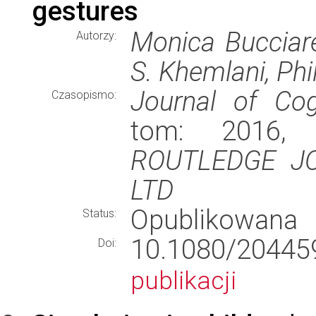
gestures
Monica Bucciare
Autorzy:
S. Khemlani, Phi
Journal of Cog
Czasopismo:
tom: 2016, 
ROUTLEDGE JO
LTD
Opublikowana
Status:
10.1080/2044
Doi:
publikacji