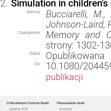
Simulation in children'
Bucciarelli, M.,
Autorzy:
Johnson-Laird, P
Memory and Co
Czasopismo:
strony: 1302-1
Opublikowana
Status:
10.1080/2044
Doi:
publikacji
O Narodowym Centrum Nauki
Finansowanie nauki
Zadania NCN
Konkursy