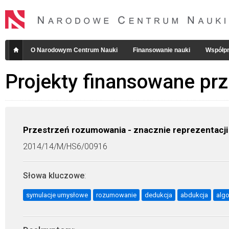
O Narodowym Centrum Nauki
Finansowanie nauki
Współpr
Projekty finansowane pr
Przestrzeń rozumowania - znacznie reprezentacj
2014/14/M/HS6/00916
Słowa kluczowe
:
symulacje umysłowe
rozumowanie
dedukcja
abdukcja
alg