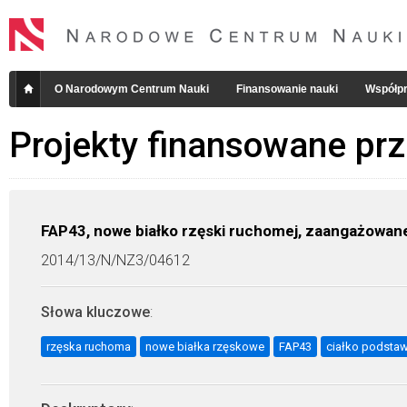
O Narodowym Centrum Nauki
Finansowanie nauki
Współpr
Projekty finansowane pr
FAP43, nowe białko rzęski ruchomej, zaangażowane
2014/13/N/NZ3/04612
Słowa kluczowe
:
rzęska ruchoma
nowe białka rzęskowe
FAP43
ciałko podsta