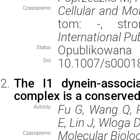
Cellular and Mo
Czasopismo:
tom: -, str
International Pu
Opublikowana
Status:
10.1007/s00018
Doi:
The I1 dynein-associ
complex is a conserved r
Fu G, Wang Q, 
Autorzy:
E, Lin J, Wloga D
Molecular Biolog
Czasopismo: