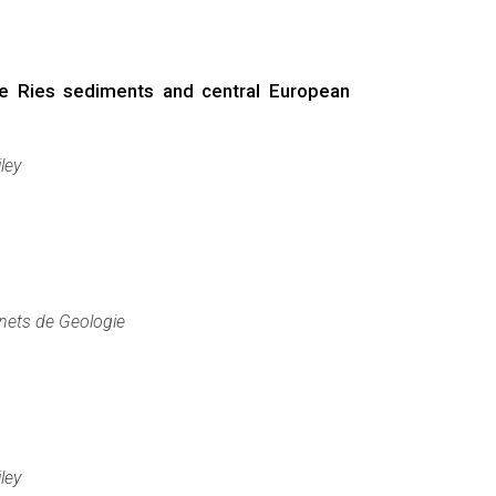
he Ries sediments and central European
ley
nets de Geologie
ley