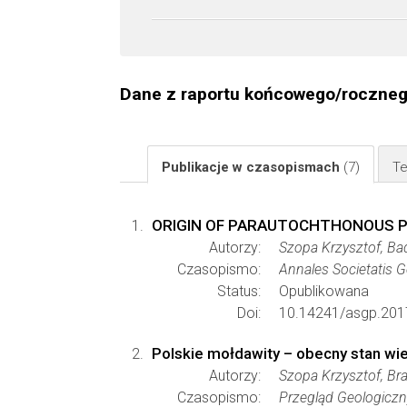
Dane z raportu końcowego/roczne
Publikacje w czasopismach
(7)
Te
ORIGIN OF PARAUTOCHTHONOUS P
Autorzy:
Szopa Krzysztof, B
Czasopismo:
Annales Societatis 
Status:
Opublikowana
Doi:
10.14241/asgp.201
Polskie mołdawity – obecny stan wi
Autorzy:
Szopa Krzysztof, B
Czasopismo:
Przegląd Geologiczn