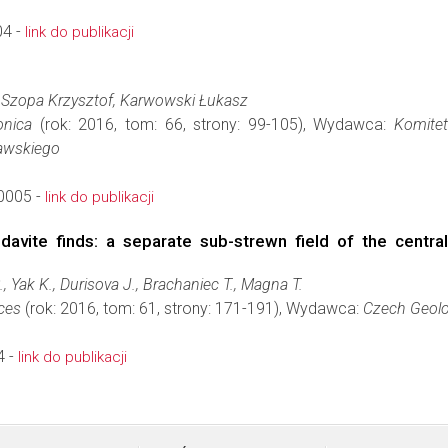
04 -
link do publikacji
 Szopa Krzysztof, Karwowski Łukasz
onica
(rok: 2016, tom: 66, strony: 99-105), Wydawca:
Komitet
awskiego
0005 -
link do publikacji
avite finds: a separate sub-strewn field of the central
, Yak K., Durisova J., Brachaniec T., Magna T.
ces
(rok: 2016, tom: 61, strony: 171-191), Wydawca:
Czech Geolo
4 -
link do publikacji