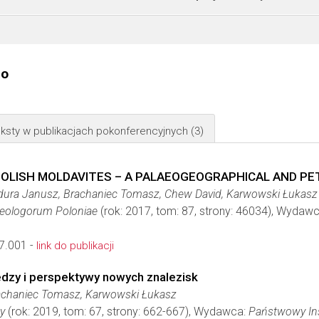
go
ksty w publikacjach pokonferencyjnych
(3)
OLISH MOLDAVITES – A PALAEOGEOGRAPHICAL AND P
adura Janusz, Brachaniec Tomasz, Chew David, Karwowski Łukasz
Geologorum Poloniae
(rok: 2017, tom: 87, strony: 46034), Wydaw
7.001 -
link do publikacji
edzy i perspektywy nowych znalezisk
rachaniec Tomasz, Karwowski Łukasz
y
(rok: 2019, tom: 67, strony: 662-667), Wydawca:
Państwowy Ins