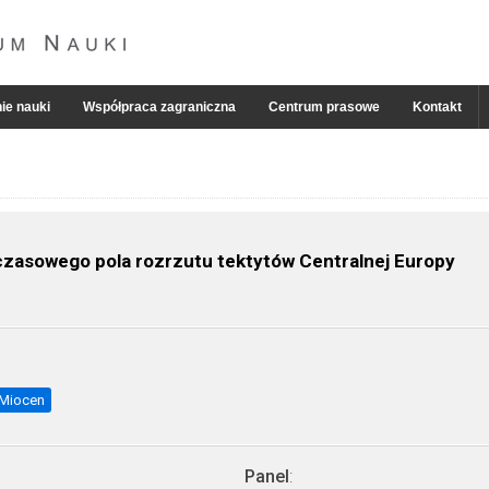
ie nauki
Współpraca zagraniczna
Centrum prasowe
Kontakt
czasowego pola rozrzutu tektytów Centralnej Europy
Miocen
Panel
: