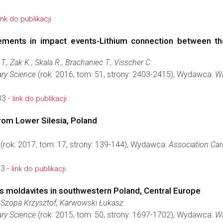
link do publikacji
lements in impact events-Lithium connection between t
, Zak K., Skala R., Brachaniec T., Visscher C.
ary Science
(rok: 2016, tom: 51, strony: 2403-2415), Wydawca:
Wi
33 -
link do publikacji
rom Lower Silesia, Poland
(rok: 2017, tom: 17, strony: 139-144), Wydawca:
Association Car
3 -
link do publikacji
s moldavites in southwestern Poland, Central Europe
 Szopa Krzysztof, Karwowski Łukasz
ary Science
(rok: 2015, tom: 50, strony: 1697-1702), Wydawca:
Wi