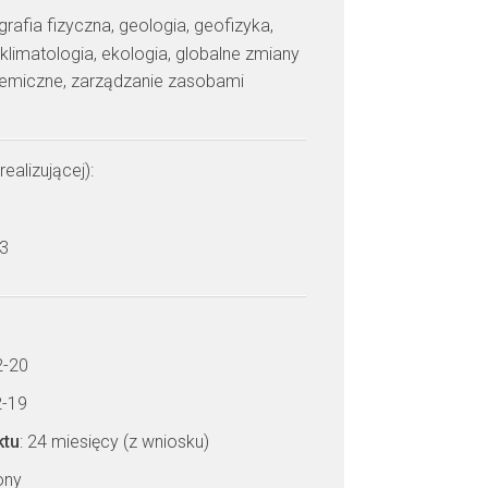
grafia fizyczna, geologia, geofizyka,
klimatologia, ekologia, globalne zmiany
hemiczne, zarządzanie zasobami
realizującej):
c
 3
2-20
2-19
ktu
: 24 miesięcy (z wniosku)
zony