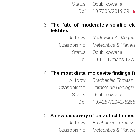
Status:
Opublikowana
Doi:
10.7306/2019.39 -
The fate of moderately volatile e
tektites
Autorzy:
Rodovska Z., Magna T.
Czasopismo:
Meteoritics & Planet
Status:
Opublikowana
Doi:
10.1111/maps.127
The most distal moldavite findings f
Autorzy:
Brachaniec Tomasz
Czasopismo:
Carnets de Geologie
Status:
Opublikowana
Doi:
10.4267/2042/6266
A new discovery of parautochthonou
Autorzy:
Brachaniec Tomasz,
Czasopismo:
Meteoritics & Planet