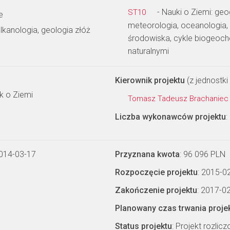
- Nauki o Ziemi: geo
ST10
e
meteorologia, oceanologia, 
ulkanologia, geologia złóż
środowiska, cykle biogeoc
naturalnymi
Kierownik projektu
(z jednostki 
 o Ziemi
Tomasz Tadeusz Brachanie
Liczba wykonawców projektu
:
2014-03-17
Przyznana kwota
: 96 096 PLN
Rozpoczęcie projektu
: 2015-0
Zakończenie projektu
: 2017-0
Planowany czas trwania proje
Status projektu
: Projekt rozlic