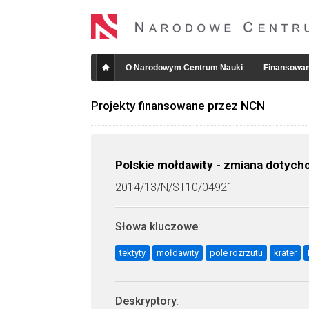
O Narodowym Centrum Nauki
Finansowan
Projekty finansowane przez NCN
Polskie mołdawity - zmiana dotych
2014/13/N/ST10/04921
Słowa kluczowe
:
tektyty
mołdawity
pole rozrzutu
krater
Deskryptory
: