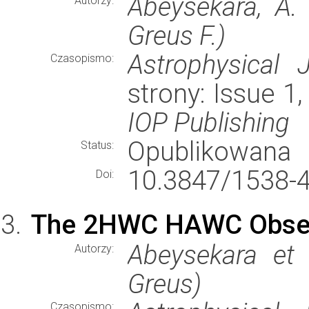
Abeysekara, A. 
Autorzy:
Greus F.)
Astrophysical J
Czasopismo:
strony: Issue 1,
IOP Publishing
Opublikowana
Status:
10.3847/1538-
Doi:
The 2HWC HAWC Obser
Abeysekara et 
Autorzy:
Greus)
Czasopismo: