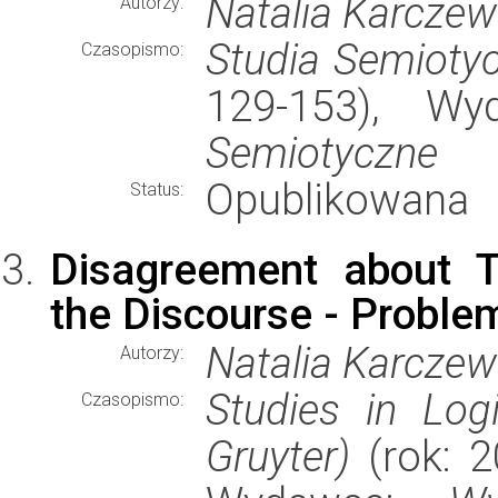
Natalia Karcze
Autorzy:
Studia Semioty
Czasopismo:
129-153), W
Semiotyczne
Opublikowana
Status:
Disagreement about T
the Discourse - Proble
Natalia Karcze
Autorzy:
Studies in Log
Czasopismo:
Gruyter)
(rok: 2