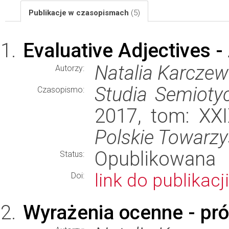
Publikacje w czasopismach
(5)
Evaluative Adjectives -
Natalia Karcze
Autorzy:
Studia Semioty
Czasopismo:
2017, tom: XXI
Polskie Towarz
Opublikowana
Status:
link do publikacji
Doi:
Wyrażenia ocenne - prób