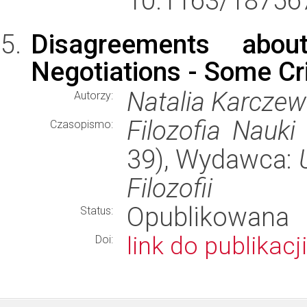
10.1163/18756
Disagreements abou
Negotiations - Some Cr
Natalia Karcze
Autorzy:
Filozofia Nauki
Czasopismo:
39), Wydawca:
Filozofii
Opublikowana
Status:
link do publikacji
Doi: