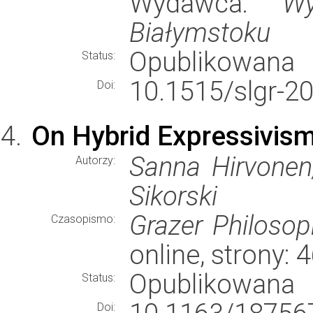
Wydawca:
Wy
Białymstoku
Opublikowana
Status:
10.1515/slgr-2
Doi:
On Hybrid Expressivis
Sanna Hirvonen,
Autorzy:
Sikorski
Grazer Philosop
Czasopismo:
online, strony:
Opublikowana
Status:
Doi: