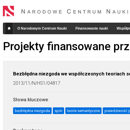
O Narodowym Centrum Nauki
Finansowanie nauki
Współpr
Projekty finansowane pr
Bezbłędna niezgoda we współczesnych teoriach 
2013/11/N/HS1/04817
Słowa kluczowe
:
bezbłędna niezgoda
spór
teorie semantyczne
prawdziwość 