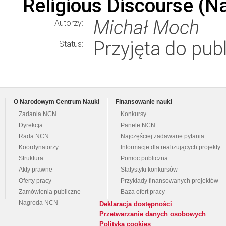
Religious Discourse (Na
Michał Moch
Autorzy:
Przyjęta do publ
Status:
O Narodowym Centrum Nauki
Finansowanie nauki
Zadania NCN
Konkursy
Dyrekcja
Panele NCN
Rada NCN
Najczęściej zadawane pytania
Koordynatorzy
Informacje dla realizujących projekty
Struktura
Pomoc publiczna
Akty prawne
Statystyki konkursów
Oferty pracy
Przykłady finansowanych projektów
Zamówienia publiczne
Baza ofert pracy
Nagroda NCN
Deklaracja dostępności
Przetwarzanie danych osobowych
Polityka cookies