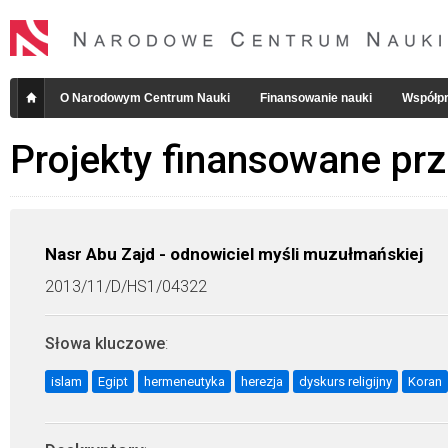
O Narodowym Centrum Nauki
Finansowanie nauki
Współpr
Projekty finansowane pr
Nasr Abu Zajd - odnowiciel myśli muzułmańskiej
2013/11/D/HS1/04322
Słowa kluczowe
:
islam
Egipt
hermeneutyka
herezja
dyskurs religijny
Koran