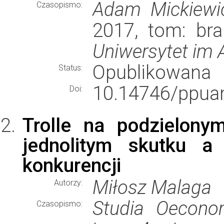
Adam Mickiewic
Czasopismo:
2017, tom: bra
Uniwersytet im
Opublikowana
Status:
10.14746/ppua
Doi:
Trolle na podzielony
jednolitym skutku a
konkurencji
Miłosz Malaga
Autorzy:
Studia Oecono
Czasopismo: