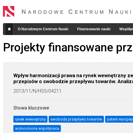
O Narodowym Centrum Nauki
Finansowanie nauki
Współpr
Projekty finansowane pr
Wpływ harmonizacji prawa na rynek wewnętrzny z
przepisów o swobodzie przepływu towarów. Analiza
2013/11/N/HS5/04211
Słowa kluczowe
:
rynek wewnętrzny
swoboda przepływu towarów
patent europej
wzmocniona współpraca