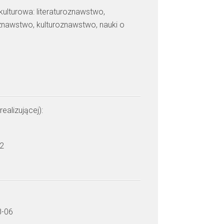
 kulturowa: literaturoznawstwo,
znawstwo, kulturoznawstwo, nauki o
realizującej):
 2
8-06