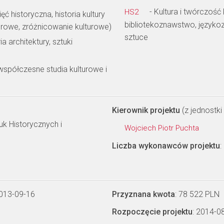
- Kultura i twórczość
HS2
ęć historyczna, historia kultury
bibliotekoznawstwo, języko
turowe, zróżnicowanie kulturowe)
sztuce
ia architektury, sztuki
spółczesne studia kulturowe i
Kierownik projektu
(z jednostki 
k Historycznych i
Wojciech Piotr Puchta
Liczba wykonawców projektu
:
2013-09-16
Przyznana kwota
: 78 522 PLN
Rozpoczęcie projektu
: 2014-0