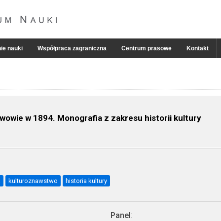
ie nauki
Współpraca zagraniczna
Centrum prasowe
Kontakt
wie w 1894. Monografia z zakresu historii kultury
a
kulturoznawstwo
historia kultury
Panel
: