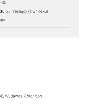
1-05
ktu
: 27 miesięcy (z wniosku)
zony
294), Wydawca:
Chronicon