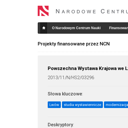
O Narodowym Centrum Nauki
Finansowan
Projekty finansowane przez NCN
Powszechna Wystawa Krajowa we Lwo
2013/11/N/HS2/03296
Słowa kluczowe
:
Lwów
studia wystawiennicze
modernizacj
Deskryptory
: