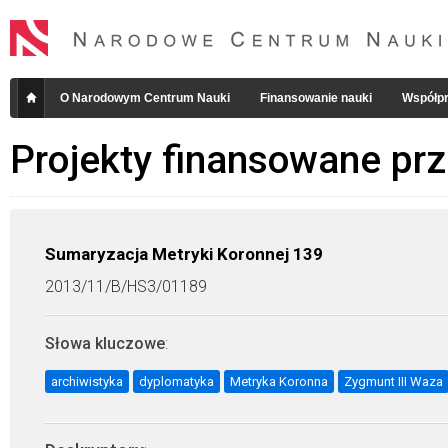
O Narodowym Centrum Nauki
Finansowanie nauki
Współpr
Projekty finansowane pr
Sumaryzacja Metryki Koronnej 139
2013/11/B/HS3/01189
Słowa kluczowe
:
archiwistyka
dyplomatyka
Metryka Koronna
Zygmunt III Waza