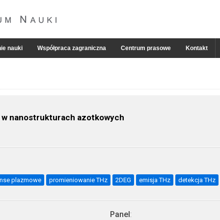
ie nauki
Współpraca zagraniczna
Centrum prasowe
Kontakt
y w nanostrukturach azotkowych
anse plazmowe
promieniowanie THz
2DEG
emisja THz
detekcja THz
Panel
: