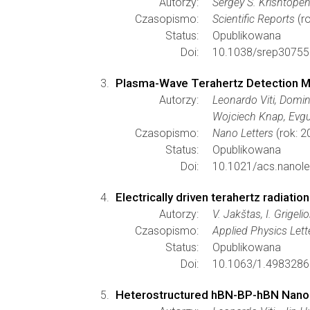
Autorzy:
Sergey S. Krishtope
Czasopismo:
Scientific Reports
(ro
Status:
Opublikowana
Doi:
10.1038/srep30755
Plasma-Wave Terahertz Detection Me
Autorzy:
Leonardo Viti, Domin
Wojciech Knap, Evgue
Czasopismo:
Nano Letters
(rok: 2
Status:
Opublikowana
Doi:
10.1021/acs.nanole
Electrically driven terahertz radiat
Autorzy:
V. Jakštas, I. Grigel
Czasopismo:
Applied Physics Lett
Status:
Opublikowana
Doi:
10.1063/1.4983286
Heterostructured hBN-BP-hBN Nanod