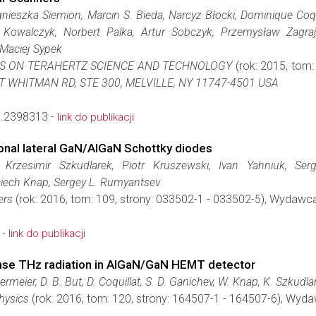
nieszka Siemion, Marcin S. Bieda, Narcyz Błocki, Dominique Coqui
owalczyk, Norbert Palka, Artur Sobczyk, Przemysław Zagraje
Maciej Sypek
NS ON TERAHERTZ SCIENCE AND TECHNOLOGY
(rok: 2015, tom:
T WHITMAN RD, STE 300, MELVILLE, NY 11747-4501 USA
.2398313 -
link do publikacji
onal lateral GaN/AlGaN Schottky diodes
 Krzesimir Szkudlarek, Piotr Kruszewski, Ivan Yahniuk, Se
ciech Knap, Sergey L. Rumyantsev
ers
(rok: 2016, tom: 109, strony: 033502-1 - 033502-5), Wydawc
 -
link do publikacji
ense THz radiation in AlGaN/GaN HEMT detector
ermeier, D. B. But, D. Coquillat, S. D. Ganichev, W. Knap, K. Szkudl
hysics
(rok: 2016, tom: 120, strony: 164507-1 - 164507-6), Wyd