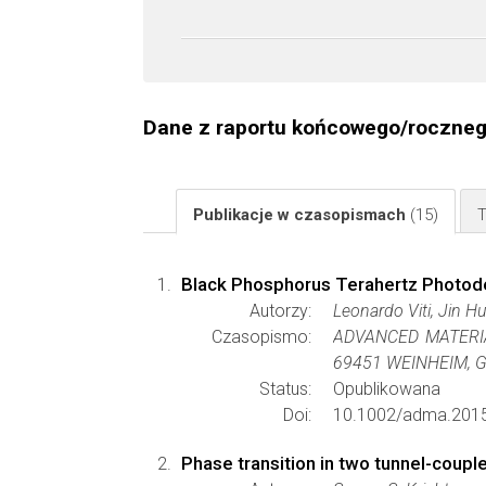
Dane z raportu końcowego/roczne
Publikacje w czasopismach
(15)
T
Black Phosphorus Terahertz Photod
Autorzy:
Leonardo Viti, Jin H
Czasopismo:
ADVANCED MATERI
69451 WEINHEIM,
Status:
Opublikowana
Doi:
10.1002/adma.201
Phase transition in two tunnel-coup