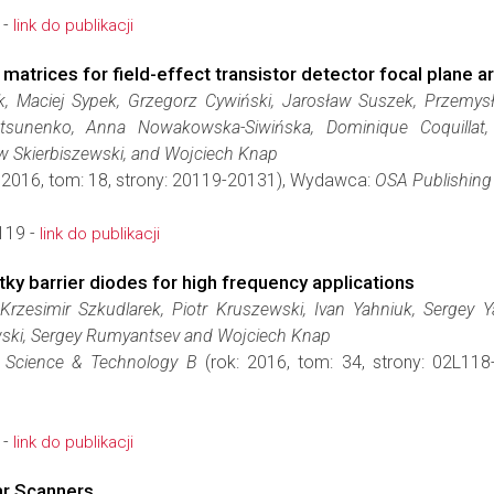
 -
link do publikacji
 matrices for field-effect transistor detector focal plane a
ek, Maciej Sypek, Grzegorz Cywiński, Jarosław Suszek, Przemy
atsunenko, Anna Nowakowska-Siwińska, Dominique Coquillat,
 Skierbiszewski, and Wojciech Knap
 2016, tom: 18, strony: 20119-20131), Wydawca:
OSA Publishing
119 -
link do publikacji
y barrier diodes for high frequency applications
Krzesimir Szkudlarek, Piotr Kruszewski, Ivan Yahniuk, Sergey 
wski, Sergey Rumyantsev and Wojciech Knap
 Science & Technology B
(rok: 2016, tom: 34, strony: 02L11
 -
link do publikacji
ar Scanners