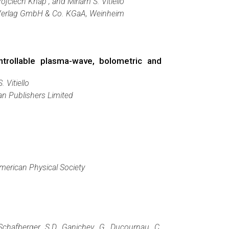
ojciech Knap , and Miriam S. Vitiello
erlag GmbH & Co. KGaA, Weinheim
ontrollable plasma-wave, bolometric and
 Vitiello
an Publishers Limited
merican Physical Society
 Schafberger, S.D. Ganichev, G. Ducournau, C.