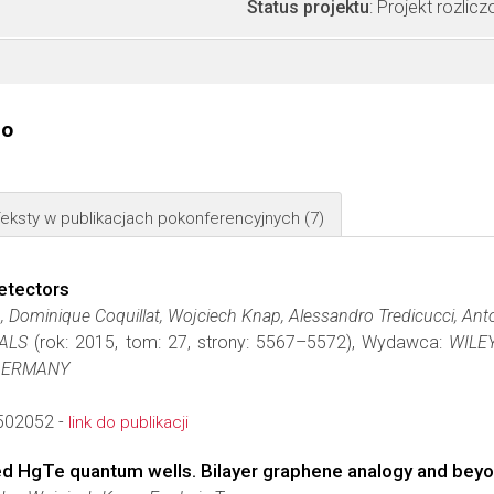
Status projektu
: Projekt rozlic
go
eksty w publikacjach pokonferencyjnych
(7)
etectors
u, Dominique Coquillat, Wojciech Knap, Alessandro Tredicucci, Anto
ALS
(rok: 2015, tom: 27, strony: 5567–5572), Wydawca:
WILE
 GERMANY
502052 -
link do publikacji
led HgTe quantum wells. Bilayer graphene analogy and bey