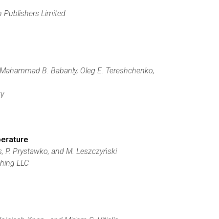
 Publishers Limited
ev, Mahammad B. Babanly, Oleg E. Tereshchenko,
ty
perature
zis, P. Prystawko, and M. Leszczyński
shing LLC