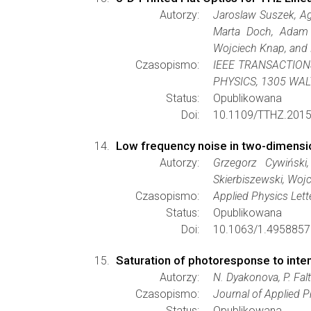
Autorzy:
Jaroslaw Suszek, Ag
Marta Doch, Adam K
Wojciech Knap, and 
Czasopismo:
IEEE TRANSACTIO
PHYSICS, 1305 WAL
Status:
Opublikowana
Doi:
10.1109/TTHZ.2015
Low frequency noise in two-dimensi
Autorzy:
Grzegorz Cywiński,
Skierbiszewski, Woj
Czasopismo:
Applied Physics Lett
Status:
Opublikowana
Doi:
10.1063/1.4958857
Saturation of photoresponse to int
Autorzy:
N. Dyakonova, P. Falt
Czasopismo:
Journal of Applied P
Status:
Opublikowana