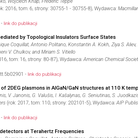
nko, Wojciech Knap, Frederic Teppe
k: 2016, tom: 6, strony: 30755-1 - 30755-8), Wydawca:
Macmillan
 -
link do publikacji
diated by Topological Insulators Surface States
ique Coquillat, Antonio Politano, Konstantin A. Kokh, Ziya S. Ali
ni V. Chulkov, and Miriam S. Vitiello
016, tom: 16, strony: 80-87), Wydawca:
American Chemical Socie
tt.5b02901 -
link do publikacji
ion of 2DEG plasmons in AlGaN/GaN structures at 110 K tem
ionis, V. Janonis, G. Valušis, I. Kašalynas, G. Seniutinas, S. Juodka
ers
(rok: 2017, tom: 110, strony: 202101-5), Wydawca:
AIP Publi
 -
link do publikacji
etectors at Terahertz Frequencies