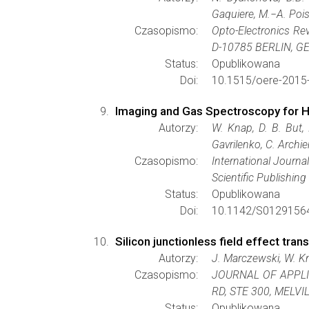
Gaquiere, M.−A. Pois
Czasopismo:
Opto-Electronics Re
D-10785 BERLIN, 
Status:
Opublikowana
Doi:
10.1515/oere-2015
Imaging and Gas Spectroscopy for H
Autorzy:
W. Knap, D. B. But,
Gavrilenko, C. Archie
Czasopismo:
International Journa
Scientific Publishi
Status:
Opublikowana
Doi:
10.1142/S0129156
Silicon junctionless field effect tr
Autorzy:
J. Marczewski, W. K
Czasopismo:
JOURNAL OF APPLI
RD, STE 300, MELVI
Status:
Opublikowana