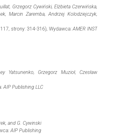
llat, Grzegorz Cywiński, Elżbieta Czerwińska,
k, Marcin Zaremba, Andrzej Kolodziejczyk,
 117, strony: 314-316), Wydawca:
AMER INST
rgey Yatsunenko, Grzegorz Muzioł, Czesław
a:
AIP Publishing LLC
arek, and G. Cywinski
awca:
AIP Publishing