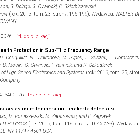
son, S. Delage, G. Cywinski, C. Skierbiszewski
view
(rok: 2015, tom: 23, strony: 195-199), Wydawca:
WALTER D
GERMANY
-0026 -
link do publikacji
ealth Protection in Sub-THz Frequency Range
 D. Couquillat, N. Dyakonova, M. Sypek, J. Suszek, E. Domrachev
r, B. Moulin, G. Cywinski, I. Yahniuk, and K. Szkudlarek
l of High Speed Electronics and Systems
(rok: 2016, tom: 25, st
ng Company
416400176 -
link do publikacji
ansistors as room temperature terahertz detectors
nap, D. Tomaszewski, M. Zaborowski, and P. Zagrajek
ED PHYSICS
(rok: 2015, tom: 118, strony: 104502-8), Wydawca
LLE, NY 11747-4501 USA