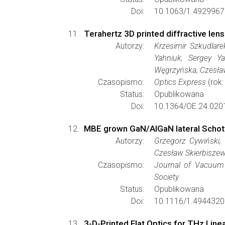
Doi:
10.1063/1.4929967
Terahertz 3D printed diffractive lens
Autorzy:
Krzesimir Szkudlar
Yahniuk, Sergey Y
Węgrzyńska, Czesław
Czasopismo:
Optics Express
(rok:
Status:
Opublikowana
Doi:
10.1364/OE.24.020
MBE grown GaN/AlGaN lateral Schottk
Autorzy:
Grzegorz Cywiński, 
Czesław Skierbisze
Czasopismo:
Journal of Vacuum
Society
Status:
Opublikowana
Doi:
10.1116/1.4944320
3-D-Printed Flat Optics for THz Line