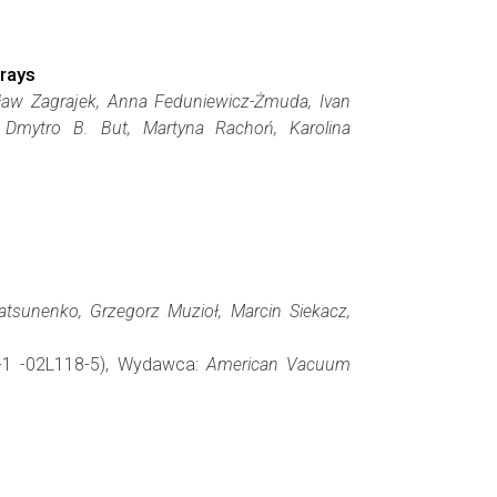
rrays
sław Zagrajek, Anna Feduniewicz-Żmuda, Ivan
 Dmytro B. But, Martyna Rachoń, Karolina
Yatsunenko, Grzegorz Muzioł, Marcin Siekacz,
8-1 -02L118-5), Wydawca:
American Vacuum