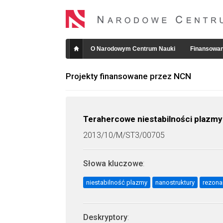
O Narodowym Centrum Nauki
Finansowan
Projekty finansowane przez NCN
Terahercowe niestabilności plazm
2013/10/M/ST3/00705
Słowa kluczowe
:
niestabilność plazmy
nanostruktury
rezon
Deskryptory
: