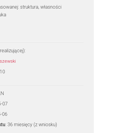
sowanej: struktura, własności
uka
realizującej):
biszewski
 10
LN
5-07
5-06
ktu
: 36 miesięcy (z wniosku)