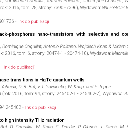
u , Dominique Coquillat , Antonio Politano , Christophe Consejo , W
rok: 2016, tom: 28, strony: 7390–7396), Wydawca:
WILEY-VCH V
601736 -
link do publikacji
black-phosphorus nano-transistors with selective and c
u, Dominique Coquillat, Antonio Politano, Wojciech Knap & Miriam S.
k: 2016, tom: 6, strony: 20474-1 - 20474-10), Wydawca:
Macmill
 -
link do publikacji
ase transitions in HgTe quantum wells
. Yahniuk, D. B. But, V. I. Gavrilenko, W. Knap, and F. Teppe
B
(rok: 2016, tom: 94, strony: 245402-1 - 245402-7), Wydawca:
A
94.245402 -
link do publikacji
high intensity THz radiation
But, D. Coquillat, W. Knap, C. Drexler, P. Olbrich, J. Karch, M.