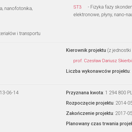
- Fizyka fazy skonden
ST3
a, nanofotonika,
elektronowe, płyny, nano-na
riałów i transportu
Kierownik projektu
(z jednostki 
prof. Czesław Dariusz Skier
Liczba wykonawców projektu
:
013-06-14
Przyznana kwota
: 1 294 800 P
Rozpoczęcie projektu
: 2014-0
Zakończenie projektu
: 2017-0
Planowany czas trwania proje