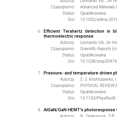
Autorzy:
Leonardo Viti , Jin H
Czasopismo:
Advanced Materials
(
Status:
Opublikowana
Doi:
10.1002/adma.201
Efficient Terahertz detection in 
thermoelectric response
Autorzy:
Leonardo Viti, Jin H
Czasopismo:
Scientific Reports
(ro
Status:
Opublikowana
Doi:
10.1038/srep20474
Pressure- and temperature-driven ph
Autorzy:
S. S. Krishtopenko, I
Czasopismo:
PHYSICAL REVIEW 
Status:
Opublikowana
Doi:
10.1103/PhysRevB.
AlGaN/GaN HEMT's photoresponse to 
Autorzy:
N. Dyakonova, D.B. 