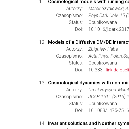
Cosmological models with running c
Autorzy:
Marek Szydlowski, A
Czasopismo:
Phys.Dark Univ. 15 
Status:
Opublikowana
Doi:
10.1016/j.dark.201
Models of a Diffusive DM/DE Interac
Autorzy:
Zbigniew Haba
Czasopismo:
Acta Phys. Polon.Su
Status:
Opublikowana
Doi:
10.333 -
link do publi
Cosmological dynamics with non-minim
Autorzy:
Orest Hrycyna, Mare
Czasopismo:
JCAP 1511 (2015) 1
Status:
Opublikowana
Doi:
10.1088/1475-7516
Invariant solutions and Noether symm