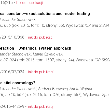
16)215 -
link do publikacji
al constant—exact solutions and model testing
leksander Stachowski
0, 066
(rok: 2015, tom: 10, strony: 66), Wydawca:
IOP and SISSA
/2015/10/066 -
link do publikacji
teraction – Dynamical system approach
sander Stachowski, Marek Szydłowski
o.07, 024
(rok: 2016, tom: 1607, strony: 24), Wydawca:
IOP, SISS
/2016/07/024 -
link do publikacji
Palatini cosmology?
leksander Stachowski, Andrzej Borowiec, Aneta Wojnar
16) no.10, 567
(rok: 2016, tom: C76, strony: 567), Wydawca:
Spri
52-016-4426-9 -
link do publikacji