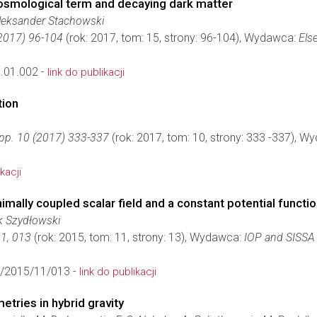
osmological term and decaying dark matter
leksander Stachowski
(2017) 96-104
(rok: 2017, tom: 15, strony: 96-104), Wydawca:
Else
7.01.002 -
link do publikacji
tion
pp. 10 (2017) 333-337
(rok: 2017, tom: 10, strony: 333 -337), 
kacji
ally coupled scalar field and a constant potential functi
k Szydłowski
1, 013
(rok: 2015, tom: 11, strony: 13), Wydawca:
IOP and SISSA
/2015/11/013 -
link do publikacji
etries in hybrid gravity