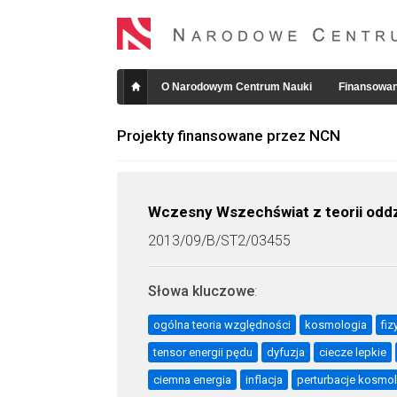
O Narodowym Centrum Nauki
Finansowan
Projekty finansowane przez NCN
Wczesny Wszechświat z teorii odd
2013/09/B/ST2/03455
Słowa kluczowe
:
ogólna teoria względności
kosmologia
fi
tensor energii pędu
dyfuzja
ciecze lepkie
ciemna energia
inflacja
perturbacje kosmo