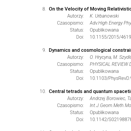
On the Velocity of Moving Relativis
Autorzy:
K. Urbanowski
Czasopismo:
Adv.High Energy Ph
Status:
Opublikowana
Doi:
10.1155/2015/4619
Dynamics and cosmological constrai
Autorzy:
O. Hrycyna, M. Szyd
Czasopismo:
PHYSICAL REVIEW D
Status:
Opublikowana
Doi:
10.1103/PhysRevD.
Central tetrads and quantum spacet
Autorzy:
Andrzej Borowiec, Ta
Czasopismo:
Int.J.Geom.Meth.Mo
Status:
Opublikowana
Doi:
10.1142/S0219887