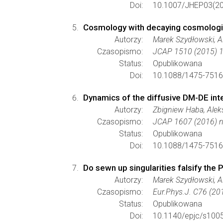
Doi:
10.1007/JHEP03(20
Cosmology with decaying cosmologic
Autorzy:
Marek Szydłowski, A
Czasopismo:
JCAP 1510 (2015) 1
Status:
Opublikowana
Doi:
10.1088/1475-7516
Dynamics of the diffusive DM-DE in
Autorzy:
Zbigniew Haba, Alek
Czasopismo:
JCAP 1607 (2016) n
Status:
Opublikowana
Doi:
10.1088/1475-7516
Do sewn up singularities falsify the 
Autorzy:
Marek Szydłowski, A
Czasopismo:
Eur.Phys.J. C76 (20
Status:
Opublikowana
Doi:
10.1140/epjc/s100