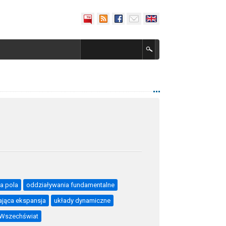
a pola
oddziaływania fundamentalne
ająca ekspansja
układy dynamiczne
Wszechświat