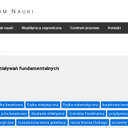
ie nauki
Współpraca zagraniczna
Centrum prasowe
Kontakt
ziaływań fundamentalnych
zyka kwantowa
fizyka statystyczna
fizyka matematyczna
kwantowa teori
pola kwantowe
działanie efektywne
równanie Friedmanna
przyśpiesz
logiczne
rozszerzona teoria grawitacji
teoria Bransa-Dickego
wczesny 