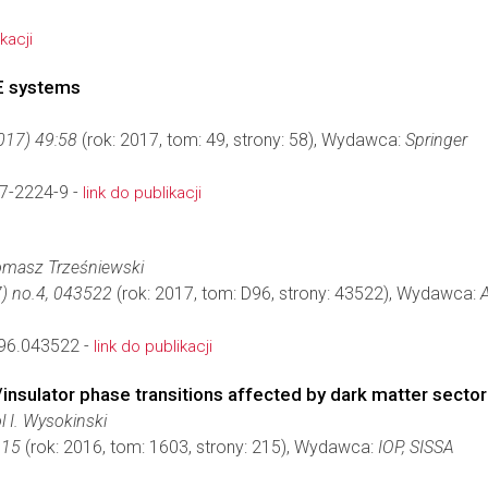
kacji
E systems
2017) 49:58
(rok: 2017, tom: 49, strony: 58), Wydawca:
Springer
7-2224-9 -
link do publikacji
omasz Trześniewski
) no.4, 043522
(rok: 2017, tom: D96, strony: 43522), Wydawca:
96.043522 -
link do publikacji
nsulator phase transitions affected by dark matter sector
 I. Wysokinski
215
(rok: 2016, tom: 1603, strony: 215), Wydawca:
IOP, SISSA