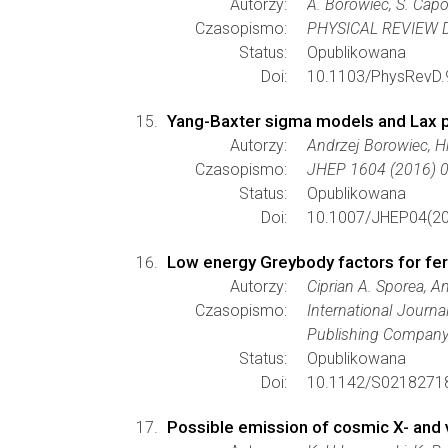
Autorzy:
A. Borowiec, S. Capoz
Czasopismo:
PHYSICAL REVIEW 
Status:
Opublikowana
Doi:
10.1103/PhysRevD.
Yang-Baxter sigma models and Lax pa
Autorzy:
Andrzej Borowiec, Hi
Czasopismo:
JHEP 1604 (2016) 
Status:
Opublikowana
Doi:
10.1007/JHEP04(20
Low energy Greybody factors for fer
Autorzy:
Ciprian A. Sporea, A
Czasopismo:
International Journ
Publishing Compan
Status:
Opublikowana
Doi:
10.1142/S0218271
Possible emission of cosmic X- and γ