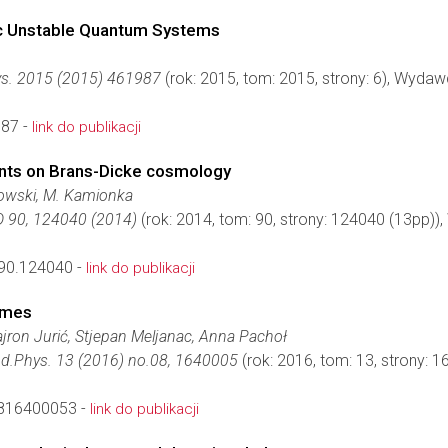
tic Unstable Quantum Systems
ys. 2015 (2015) 461987
(rok: 2015, tom: 2015, strony: 6), Wyda
87 -
link do publikacji
nts on Brans-Dicke cosmology
lowski, M. Kamionka
 90, 124040 (2014)
(rok: 2014, tom: 90, strony: 124040 (13pp)
90.124040 -
link do publikacji
imes
jron Jurić, Stjepan Meljanac, Anna Pachoł
d.Phys. 13 (2016) no.08, 1640005
(rok: 2016, tom: 13, strony:
816400053 -
link do publikacji