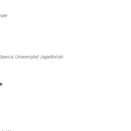
vier
Wydawca:
Uniwersytet Jagielloński
on