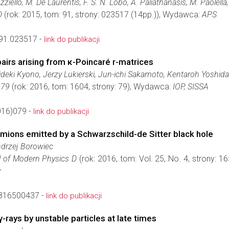
ziello, M. De Laurentis, F. S. N. Lobo, A. Paliathanasis, M. Paolella
D
(rok: 2015, tom: 91, strony: 023517 (14pp.)), Wydawca:
APS
91.023517 -
link do publikacji
irs arising from κ-Poincaré r-matrices
deki Kyono, Jerzy Lukierski, Jun-ichi Sakamoto, Kentaroh Yoshida
079
(rok: 2016, tom: 1604, strony: 79), Wydawca:
IOP, SISSA
16)079 -
link do publikacji
mions emitted by a Schwarzschild-de Sitter black hole
ndrzej Borowiec
al of Modern Physics D
(rok: 2016, tom: Vol. 25, No. 4, strony:
y
816500437 -
link do publikacji
-rays by unstable particles at late times