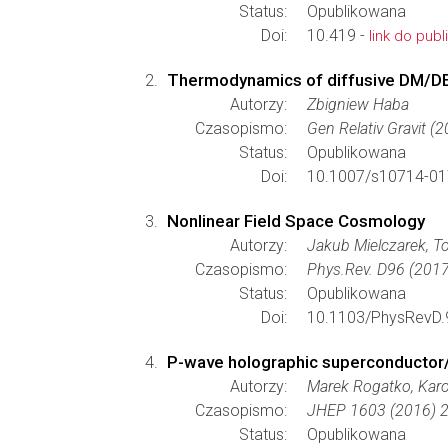
Status:
Opublikowana
Doi:
10.419 -
link do publi
Thermodynamics of diffusive DM/D
Autorzy:
Zbigniew Haba
Czasopismo:
Gen Relativ Gravit (
Status:
Opublikowana
Doi:
10.1007/s10714-01
Nonlinear Field Space Cosmology
Autorzy:
Jakub Mielczarek, T
Czasopismo:
Phys.Rev. D96 (2017
Status:
Opublikowana
Doi:
10.1103/PhysRevD.
P-wave holographic superconductor/i
Autorzy:
Marek Rogatko, Karol
Czasopismo:
JHEP 1603 (2016) 
Status:
Opublikowana