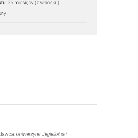
ktu
: 36 miesięcy (z wniosku)
zony
Wydawca:
Uniwersytet Jegielloński