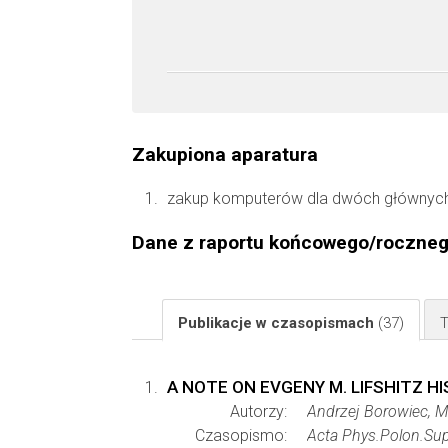
Zakupiona aparatura
zakup komputerów dla dwóch głównych
Dane z raportu końcowego/roczne
Publikacje w czasopismach
(37)
T
A NOTE ON EVGENY M. LIFSHITZ H
Autorzy:
Andrzej Borowiec, M
Czasopismo:
Acta Phys.Polon.Su