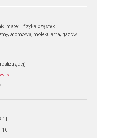
i materii: fizyka cząstek
azmy, atomowa, molekularna, gazów i
realizującej):
rowiec
 9
3-11
3-10