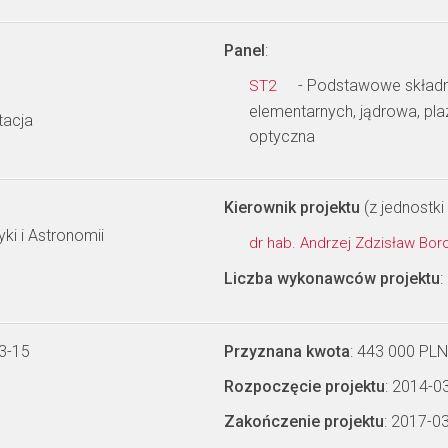
Panel
:
- Podstawowe składnik
ST2
elementarnych, jądrowa, pl
tacja
optyczna
Kierownik projektu
(z jednostki 
ki i Astronomii
dr hab. Andrzej Zdzisław Bo
Liczba wykonawców projektu
:
3-15
Przyznana kwota
: 443 000 PLN
Rozpoczęcie projektu
: 2014-0
Zakończenie projektu
: 2017-0