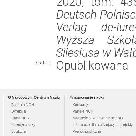
2020, tom: 438
Deutsch-Polnis
Verlag de-iur
Wyższa Szko
Silesiusa w Wał
Opublikowana
Status:
O Narodowym Centrum Nauki
Finansowanie nauki
Zadania NCN
Konkursy
Dyrekcja
Panele NCN
Rada NCN
Najczęściej zadawane pytania
Koordynatorzy
Informacje dla realizujących projekty
Struktura
Pomoc publiczna