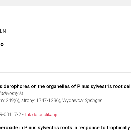
PLN
go
 siderophores on the organelles of Pinus sylvestris root cel
 Zadworny M
om: 249(6), strony: 1747-1286), Wydawca:
Springer
9-03117-2 -
link do publikacji
eroxide in Pinus sylvestris roots in response to trophically