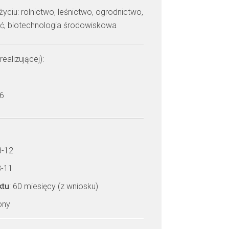
yciu: rolnictwo, leśnictwo, ogrodnictwo,
ść, biotechnologia środowiskowa
realizującej):
 6
3-12
3-11
ktu
: 60 miesięcy (z wniosku)
zony