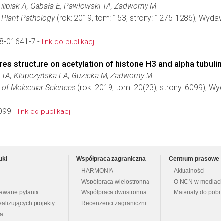
ilipiak A, Gabała E, Pawłowski TA, Zadworny M
 Plant Pathology
(rok: 2019, tom: 153, strony: 1275-1286), Wyd
8-01641-7 -
link do publikacji
 structure on acetylation of histone H3 and alpha tubulin i
 TA, Klupczyńska EA, Guzicka M, Zadworny M
l of Molecular Sciences
(rok: 2019, tom: 20(23), strony: 6099), 
099 -
link do publikacji
uki
Współpraca zagraniczna
Centrum prasowe
HARMONIA
Aktualności
Współpraca wielostronna
O NCN w mediac
dawane pytania
Współpraca dwustronna
Materiały do pob
ealizujących projekty
Recenzenci zagraniczni
na