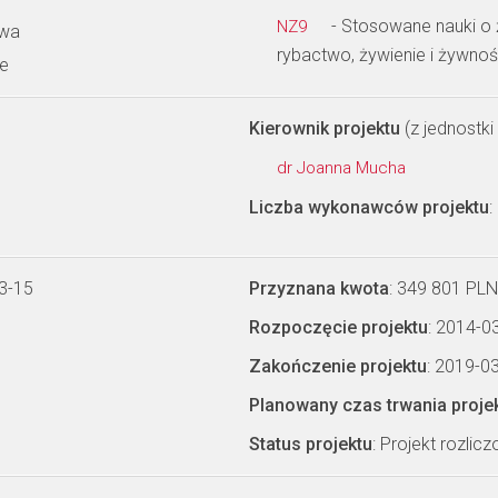
- Stosowane nauki o ż
NZ9
twa
rybactwo, żywienie i żywno
ne
Kierownik projektu
(z jednostki 
dr Joanna Mucha
Liczba wykonawców projektu
:
3-15
Przyznana kwota
: 349 801 PLN
Rozpoczęcie projektu
: 2014-0
Zakończenie projektu
: 2019-0
Planowany czas trwania proje
Status projektu
: Projekt rozlic