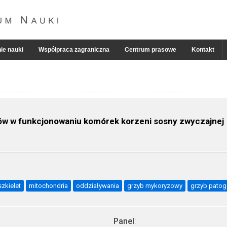
ie nauki
Współpraca zagraniczna
Centrum prasowe
Kontakt
w w funkcjonowaniu komórek korzeni sosny zwyczajnej
szkielet
mitochondria
oddziaływania
grzyb mykoryzowy
grzyb patog
Panel
: