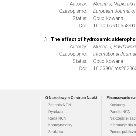
Autorzy:
Mucha J, Napierała-F
Czasopismo:
European Journal of
Status:
Opublikowana
Doi:
10.1007/s10658-01
The effect of hydroxamic siderophores
Autorzy:
Mucha J, Pawlowski
Czasopismo:
International Journa
Status:
Opublikowana
Doi:
10.3390/ijms20236
O Narodowym Centrum Nauki
Finansowanie na
Zadania NCN
Konkursy
Dyrekcja
Panele NCN
Rada NCN
Najczęściej za
Koordynatorzy
Informacje dla r
Struktura
Pomoc publicz