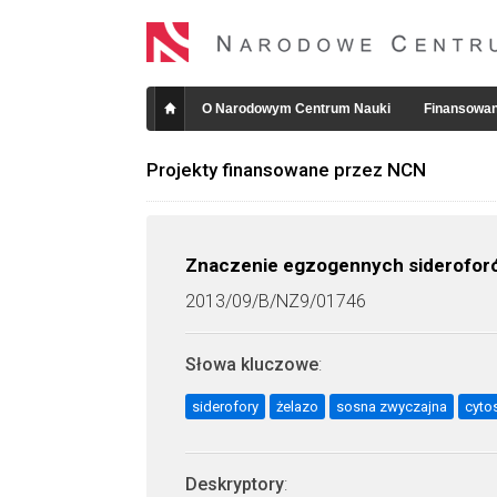
O Narodowym Centrum Nauki
Finansowan
Projekty finansowane przez NCN
Znaczenie egzogennych sideroforó
2013/09/B/NZ9/01746
Słowa kluczowe
:
siderofory
żelazo
sosna zwyczajna
cyto
Deskryptory
: