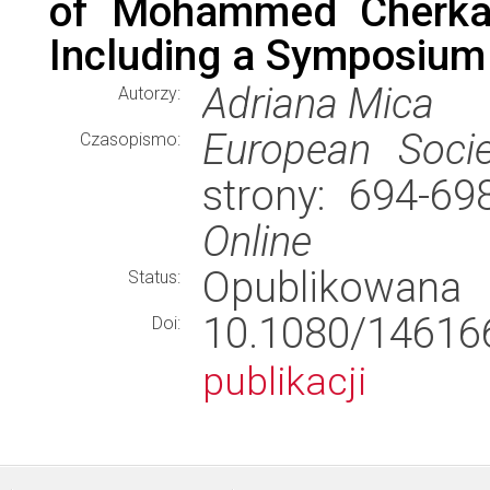
of Mohammed Cherkao
Including a Symposium
Adriana Mica
Autorzy:
European Socie
Czasopismo:
strony: 694-6
Online
Opublikowana
Status:
10.1080/1461
Doi:
publikacji