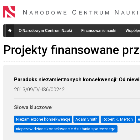
O Narodowym Centrum Nauki
Finansowanie nauki
Współpr
Projekty finansowane pr
Paradoks niezamierzonych konsekwencji: Od niewi
2013/09/D/HS6/00242
Słowa kluczowe
:
Niezamierzone konsekwencje
Adam Smith
Robert K. Merton
e
nieprzewidziane konsekwencje działania społecznego