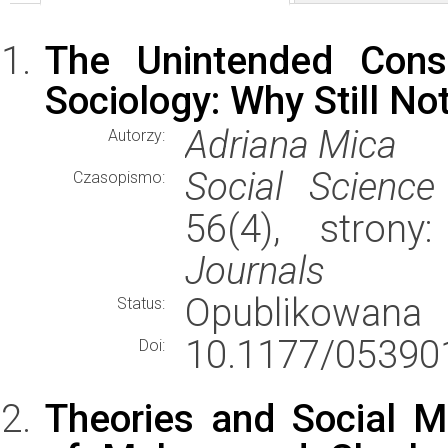
The Unintended Con
Sociology: Why Still No
Adriana Mica
Autorzy:
Social Science
Czasopismo:
56(4), stron
Journals
Opublikowana
Status:
10.1177/05390
Doi:
Theories and Social 