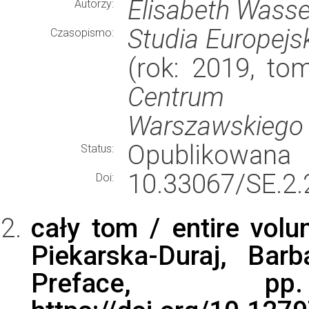
Elisabeth Wass
Autorzy:
Studia Europejsk
Czasopismo:
(rok: 2019, to
Centrum Eu
Warszawskiego
Opublikowana
Status:
10.33067/SE.2.
Doi:
cały tom / entire volu
Piekarska-Duraj, Barb
Preface, 