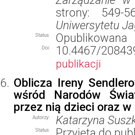
strony: 549-
Uniwersytetu Ja
Opublikowana
Status:
10.4467/2084
Doi:
publikacji
Oblicza Ireny Sendler
wśród Narodów Świat
przez nią dzieci oraz w
Katarzyna Susz
Autorzy:
Przyjęta do publ
Status: