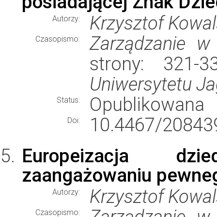
posiadającej Znak Dzie
Krzysztof Kowal
Autorzy:
Zarządzanie w 
Czasopismo:
strony: 321-
Uniwersytetu Ja
Opublikowana
Status:
10.4467/20843
Doi:
Europeizacja dz
zaangażowaniu pewneg
Krzysztof Kowal
Autorzy:
Zarządzanie w 
Czasopismo: