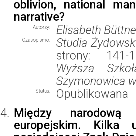
oblivion, national ma
narrative?
Elisabeth Büttn
Autorzy:
Studia Żydowsk
Czasopismo:
strony: 141
Wyższa Szko
Szymonowica w
Opublikowana
Status:
Między narodową 
europejskim. Kilka