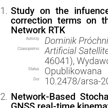
Study on the infuence
correction terms on th
Network RTK
Dominik Próchn
Autorzy:
Artificial Satellit
Czasopismo:
46041), Wydaw
Opublikowana
Status:
10.2478/arsa-2
Doi:
Network-Based Stocha
GNSS real-time kinemat