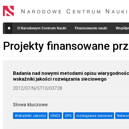
O Narodowym Centrum Nauki
Finansowanie nauki
Współpr
Projekty finansowane pr
Badania nad nowymi metodami opisu wiarygodnoś
wskaźniki jakości rozwiązania sieciowego
2012/07/N/ST10/03728
Słowa kluczowe
:
Wskaźniki Jakości
GNSS
GPS
rozwiązanie sieciowe
Networ