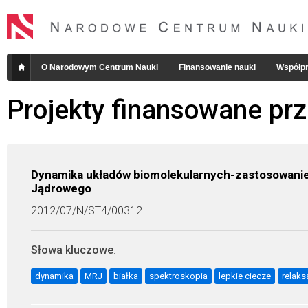
O Narodowym Centrum Nauki
Finansowanie nauki
Współpr
Projekty finansowane pr
Dynamika układów biomolekularnych-zastosowanie
Jądrowego
2012/07/N/ST4/00312
Słowa kluczowe
:
dynamika
MRJ
białka
spektroskopia
lepkie ciecze
relaks