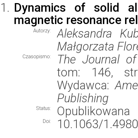
Dynamics of solid a
magnetic resonance re
Aleksandra Kub
Autorzy:
Małgorzata Flor
The Journal of
Czasopismo:
tom: 146, str
Wydawca:
Amer
Publishing
Opublikowana
Status:
10.1063/1.4980
Doi: